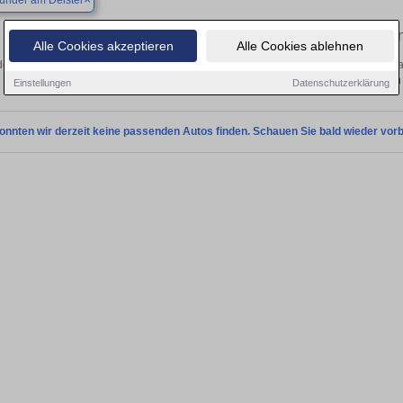
ünder am Deister
Finden Sie in Bad Münder am Deister Ihren gebrauchten Re
Alle Cookies akzeptieren
Alle Cookies ablehnen
decken Sie in Bad Münder am Deister gebrauchte Renault Fahrzeuge. Von Kleinwag
Gebrauchtwagen in Bad Münder am Deister von 
Einstellungen
Datenschutzerklärung
onnten wir derzeit keine passenden Autos finden. Schauen Sie bald wieder vorb