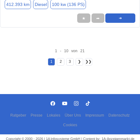
412.393 km
Diesel
100 kw (136 PS)
★
➦
➜
1 - 10 von 21
1
2
3
❯
❯❯
Ratgeber
Presse
Lokales
Über Uns
Impressum
Datenschutz
Cookies
Copyright © 2000 - 2026 | 1A Infosysteme GmbH | Content by: 1A-Anzeigenmarkt.de