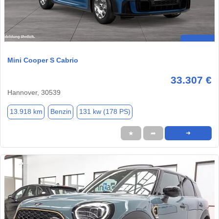
Mini Cooper S Cabrio
33.307 €
Hannover, 30539
13.918 km
Benzin
131 kw (178 PS)
★
➦
➜