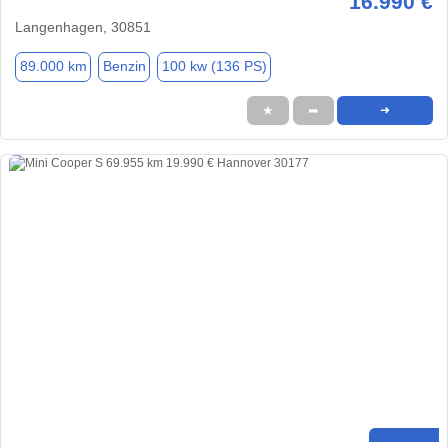
16.990 €
Langenhagen, 30851
89.000 km
Benzin
100 kw (136 PS)
★
➦
➜