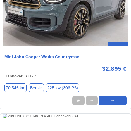
Mini John Cooper Works Countryman
32.895 €
Hannover, 30177
70.546 km
Benzin
225 kw (306 PS)
★
➦
➜