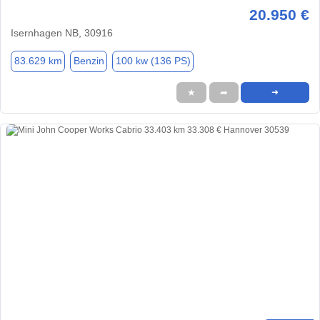
20.950 €
Isernhagen NB, 30916
83.629 km
Benzin
100 kw (136 PS)
★
➦
➜