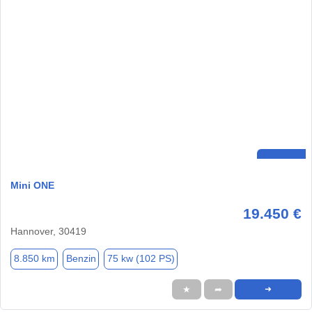
Mini ONE
19.450 €
Hannover, 30419
8.850 km
Benzin
75 kw (102 PS)
★
➦
➜