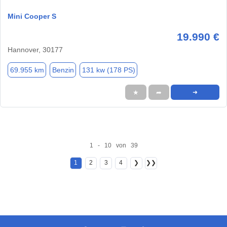
Mini Cooper S
19.990 €
Hannover, 30177
69.955 km
Benzin
131 kw (178 PS)
★
➦
➜
1 - 10 von 39
1
2
3
4
❯
❯❯