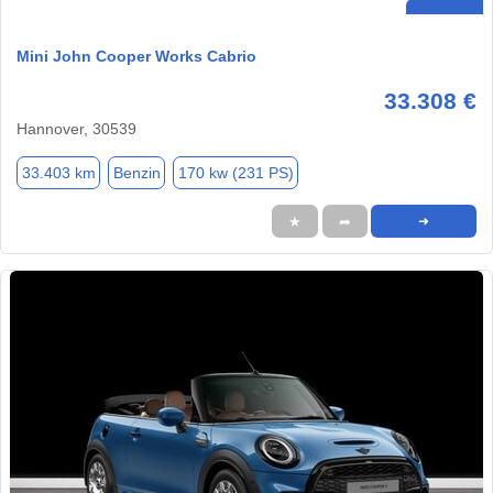
Mini John Cooper Works Cabrio
33.308 €
Hannover, 30539
33.403 km
Benzin
170 kw (231 PS)
★
➦
➜