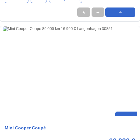
★
➦
➜
Mini Cooper Coupé