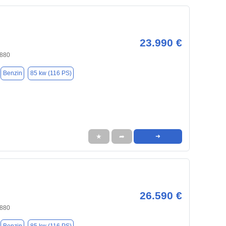
23.990 €
0880
Benzin
85 kw (116 PS)
★
➦
➜
26.590 €
0880