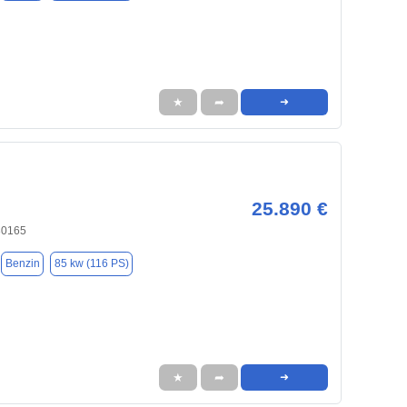
★
➦
➜
25.890 €
30165
Benzin
85 kw (116 PS)
★
➦
➜