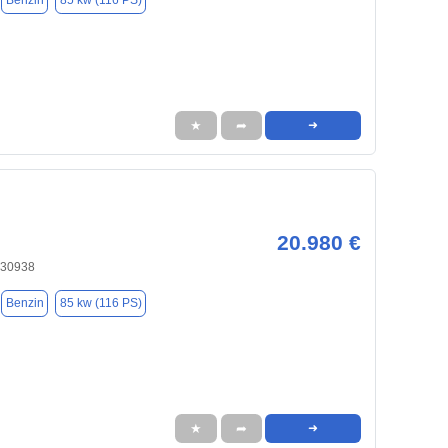
Benzin
85 kw (116 PS)
★
➦
➜
20.980 €
 30938
Benzin
85 kw (116 PS)
★
➦
➜