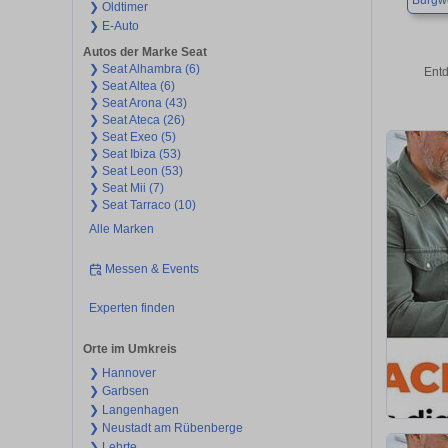
Burgw
❯ Oldtimer
❯ E-Auto
Autos der Marke Seat
❯ Seat Alhambra (6)
Entd
❯ Seat Altea (6)
❯ Seat Arona (43)
❯ Seat Ateca (26)
❯ Seat Exeo (5)
❯ Seat Ibiza (53)
❯ Seat Leon (53)
❯ Seat Mii (7)
❯ Seat Tarraco (10)
Alle Marken
Messen & Events
Experten finden
Orte im Umkreis
❯ Hannover
❯ Garbsen
❯ Langenhagen
❯ Neustadt am Rübenberge
❯ Lehrte