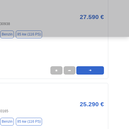
27.590 €
 30938
Benzin
85 kw (116 PS)
★
➦
➜
25.290 €
30165
Benzin
85 kw (116 PS)