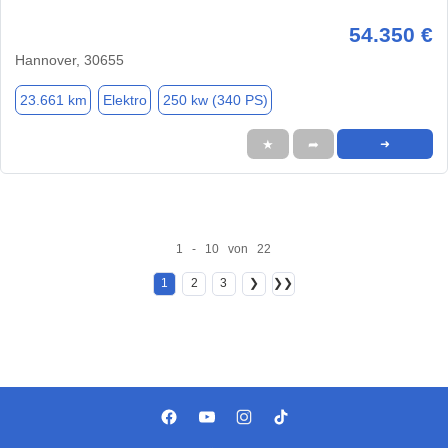
54.350 €
Hannover, 30655
23.661 km
Elektro
250 kw (340 PS)
★
➦
➜
1 - 10 von 22
1
2
3
❯
❯❯