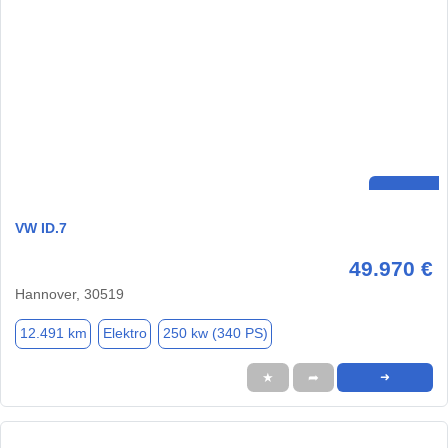
VW ID.7
49.970 €
Hannover, 30519
12.491 km
Elektro
250 kw (340 PS)
★
➦
➜