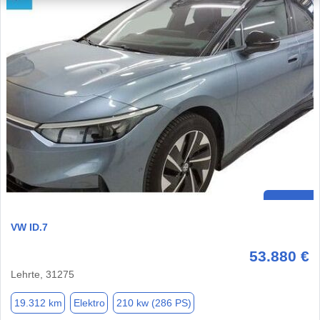
VW ID.7
53.880 €
Lehrte, 31275
19.312 km
Elektro
210 kw (286 PS)