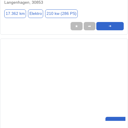
Langenhagen, 30853
17.362 km
Elektro
210 kw (286 PS)
★
➦
➜