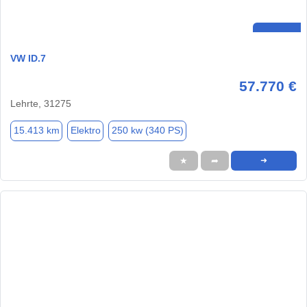
VW ID.7
57.770 €
Lehrte, 31275
15.413 km
Elektro
250 kw (340 PS)
★
➦
➜