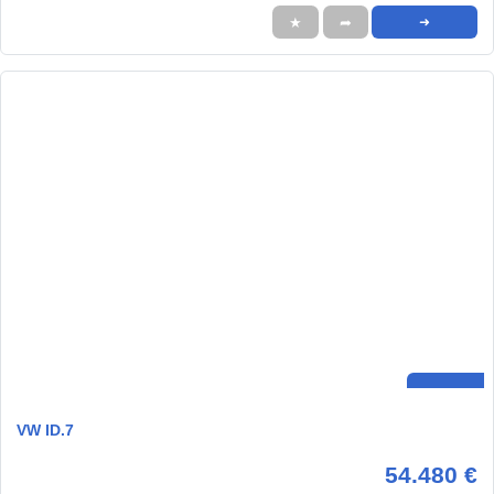
★
➦
➜
VW ID.7
54.480 €