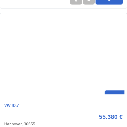
★
➦
➜
VW ID.7
55.380 €
Hannover, 30655