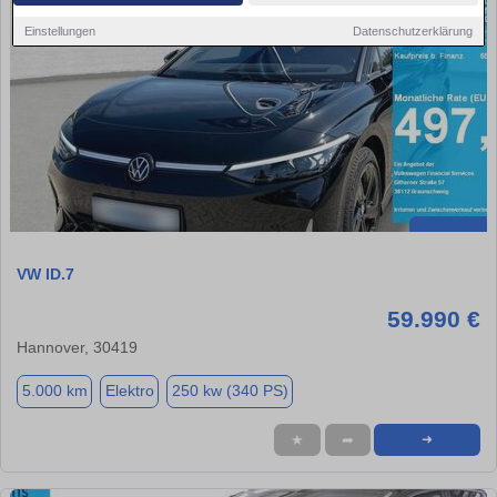
Einstellungen
Datenschutzerklärung
VW ID.7
59.990 €
Hannover, 30419
5.000 km
Elektro
250 kw (340 PS)
★
➦
➜