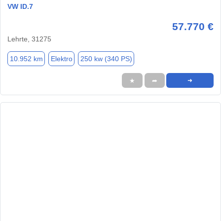
VW ID.7
57.770 €
Lehrte, 31275
10.952 km
Elektro
250 kw (340 PS)
★
➦
➜