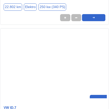
22.802 km
Elektro
250 kw (340 PS)
★
➦
➜
VW ID.7