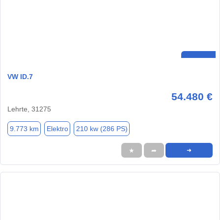
VW ID.7
54.480 €
Lehrte, 31275
9.773 km
Elektro
210 kw (286 PS)
★
➦
➜