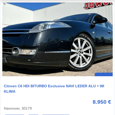
Citroen C6 HDI BITURBO Exclusive NAVI LEDER ALU + WI
KLIMA
8.950 €
Hannover, 30179