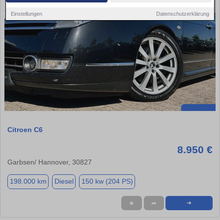
Einstellungen
Datenschutzerklärung
Citroen C6
8.950 €
Garbsen/ Hannover, 30827
198.000 km
Diesel
150 kw (204 PS)
★
➦
➜