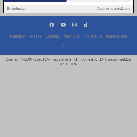
Einstellungen
Datenschutzerklärung
Ratgeber
Presse
Lokales
Über Uns
Impressum
Datenschutz
Cookies
Copyright © 2000 - 2026 | 1A Infosysteme GmbH | Content by: 1A-Anzeigenmarkt.de
07.08.2026