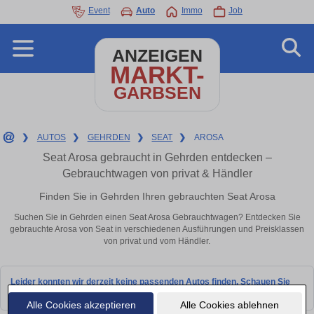
Event
Auto
Immo
Job
ANZEIGEN
MARKT-
GARBSEN
❯
AUTOS
❯
GEHRDEN
❯
SEAT
❯
AROSA
Seat Arosa gebraucht in Gehrden entdecken –
Gebrauchtwagen von privat & Händler
Finden Sie in Gehrden Ihren gebrauchten Seat Arosa
Suchen Sie in Gehrden einen Seat Arosa Gebrauchtwagen? Entdecken Sie
gebrauchte Arosa von Seat in verschiedenen Ausführungen und Preisklassen
von privat und vom Händler.
Leider konnten wir derzeit keine passenden Autos finden. Schauen Sie
bald wieder vorbei!
Alle Cookies akzeptieren
Alle Cookies ablehnen