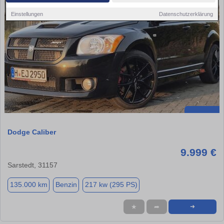
Einstellungen
Datenschutzerklärung
Dodge Caliber
9.999 €
Sarstedt, 31157
135.000 km
Benzin
217 kw (295 PS)
★
➦
➜