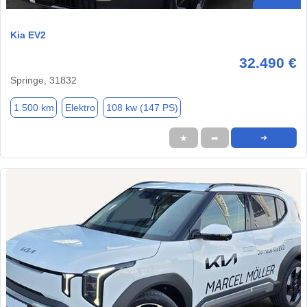
Kia EV2
32.490 €
Springe, 31832
1.500 km
Elektro
108 kw (147 PS)
★
➦
➜