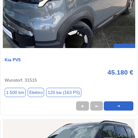
Kia PV5
45.180 €
Wunstorf, 31515
1.500 km
Elektro
120 kw (163 PS)
★
➦
➜