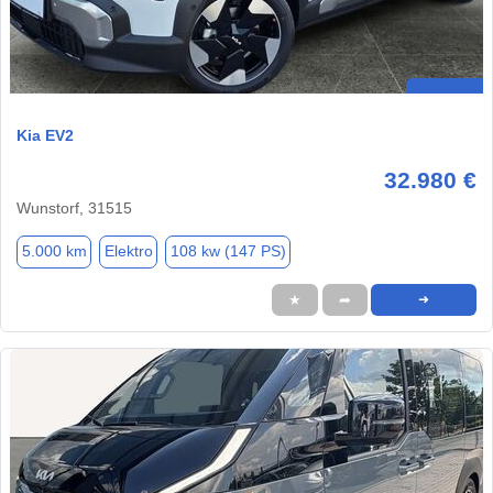
Kia EV2
32.980 €
Wunstorf, 31515
5.000 km
Elektro
108 kw (147 PS)
★
➦
➜