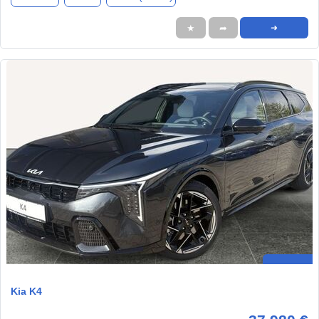
★
➦
➜
Kia K4