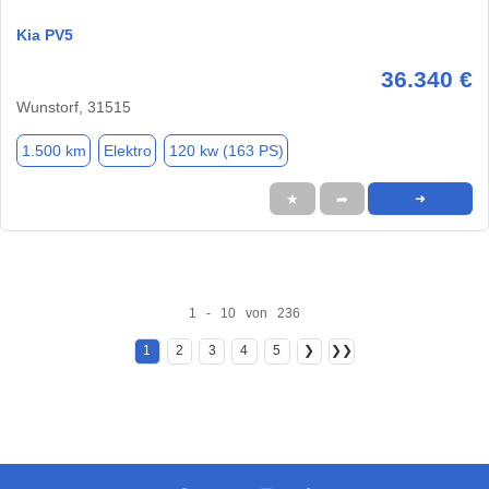
Kia PV5
36.340 €
Wunstorf, 31515
1.500 km
Elektro
120 kw (163 PS)
★
➦
➜
1 - 10 von 236
1
2
3
4
5
❯
❯❯