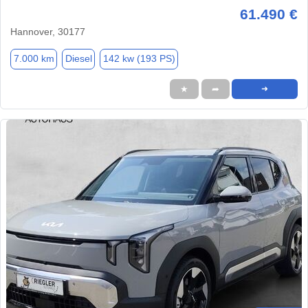
61.490 €
Hannover, 30177
7.000 km
Diesel
142 kw (193 PS)
★
➦
➜