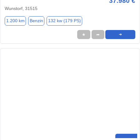
37.980 €
Wunstorf, 31515
1.200 km
Benzin
132 kw (179 PS)
★
➦
➜