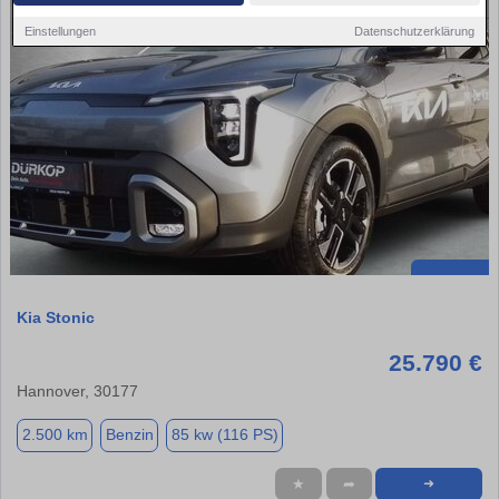
Einstellungen
Datenschutzerklärung
Kia Stonic
25.790 €
Hannover, 30177
2.500 km
Benzin
85 kw (116 PS)
★
➦
➜