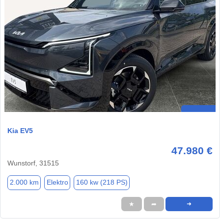
Kia EV5
47.980 €
Wunstorf, 31515
2.000 km
Elektro
160 kw (218 PS)
★
➦
➜