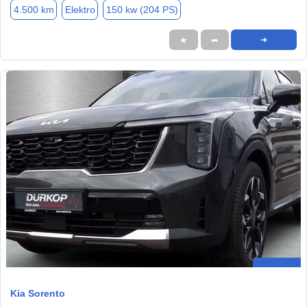
4.500 km
Elektro
150 kw (204 PS)
★
➦
➜
Kia Sorento