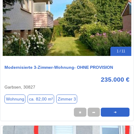
1 / 11
Modernisierte 3-Zimmer-Wohnung- OHNE PROVISION
235.000 €
Garbsen, 30827
Wohnung
ca. 82,00 m²
Zimmer 3
★
➦
➜