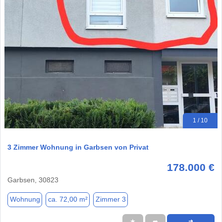
1 / 10
3 Zimmer Wohnung in Garbsen von Privat
178.000 €
Garbsen, 30823
Wohnung
ca. 72,00 m²
Zimmer 3
★
➦
➜