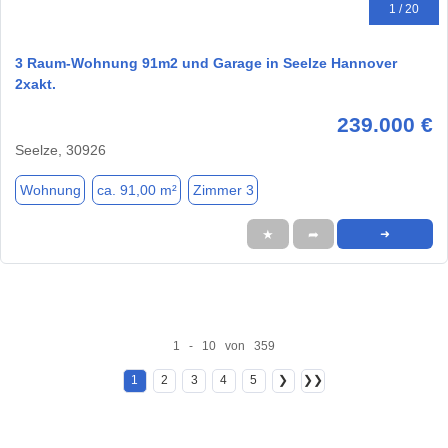
1 / 20
3 Raum-Wohnung 91m2 und Garage in Seelze Hannover
2xakt.
239.000 €
Seelze, 30926
Wohnung
ca. 91,00 m²
Zimmer 3
★
➦
➜
1 - 10 von 359
1
2
3
4
5
❯
❯❯