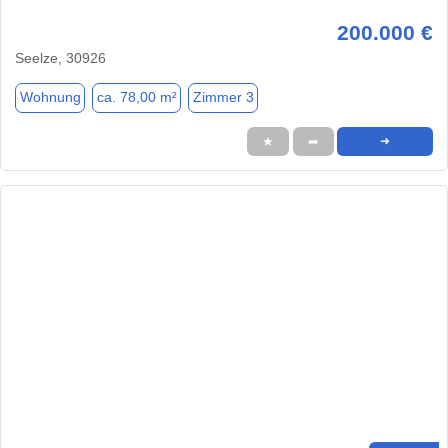
200.000 €
Seelze, 30926
Wohnung
ca. 78,00 m²
Zimmer 3
★
➦
➜