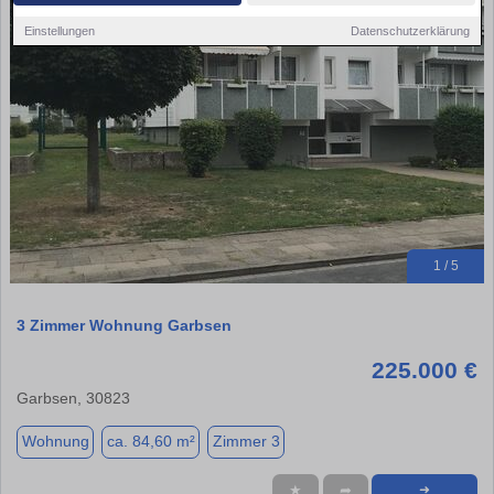
Einstellungen
Datenschutzerklärung
1 / 5
3 Zimmer Wohnung Garbsen
225.000 €
Garbsen, 30823
Wohnung
ca. 84,60 m²
Zimmer 3
★
➦
➜