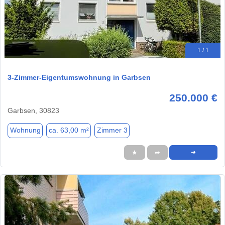
1 / 1
3-Zimmer-Eigentumswohnung in Garbsen
250.000 €
Garbsen, 30823
Wohnung
ca. 63,00 m²
Zimmer 3
★
➦
➜