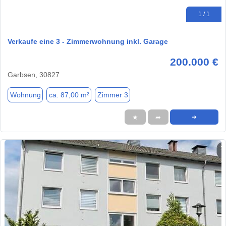
1 / 1
Verkaufe eine 3 - Zimmerwohnung inkl. Garage
200.000 €
Garbsen, 30827
Wohnung
ca. 87,00 m²
Zimmer 3
★
➦
➜