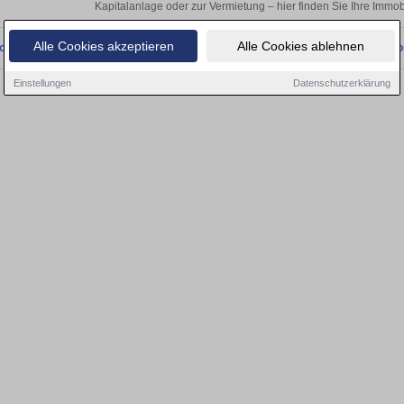
Kapitalanlage oder zur Vermietung – hier finden Sie Ihre Immob
Alle Cookies akzeptieren
Alle Cookies ablehnen
onnten wir derzeit keine passenden Objekte finden. Schauen Sie bald wieder vo
Einstellungen
Datenschutzerklärung