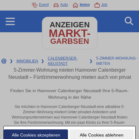
Event
Auto
Immo
Job
ANZEIGEN
MARKT-
GARBSEN
CALENBERGER-
5-ZIMMER-WOHNUNG-
❯
IMMOBILIEN
❯
❯
NEUSTADT
MIETEN
5-Zimmer-Wohnung mieten Hannover Calenberger
Neustadt – Fünfzimmerwohnung mieten auch von privat
Finden Sie in Hannover Calenberger Neustadt Ihre 5-Raum-
Wohnung in der Nähe
Sie möchten in Hannover Calenberger Neustadt eine attraktive 5-
Zimmer-Wohnung mieten! Unter privaten Anbietern und
Wohnungsunternehmen aus Hannover Calenberger Neustadt finden
Sie Ihre Fünfzimmerwohnung. Mit ein paar Klicks zu Ihrer 5-Raum-
Wohnung in der Nähe.
Alle Cookies akzeptieren
Alle Cookies ablehnen