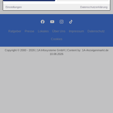
Einstellungen
Datenschutzerklärung
Ratgeber
Presse
Lokales
Über Uns
Impressum
Datenschutz
Cookies
Copyright © 2000 - 2026 | 1A Infosysteme GmbH | Content by: 1A-Anzeigenmarkt.de
10.08.2026