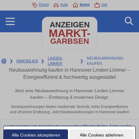
Event
Auto
Immo
Job
ANZEIGEN
MARKT-
GARBSEN
LINDEN-
NEUBAUWOHNUNG-
❯
IMMOBILIEN
❯
❯
LIMMER
KAUFEN
Neubauwohnung kaufen in Hannover Linden-Limmer –
Energieeffizient & hochwertig ausgestattet
Jetzt eine Neubauwohnung in Hannover Linden-Limmer
kaufen – Erstbezug & modernes Design
Neubauwohnungen bieten modernste Technik, hohe Energieeffizienz
und oft einen Erstbezug. Jetzt Neubauwohnungen in Hannover kaufen!
Leider konnten wir derzeit keine passenden Objekte finden. Schauen Sie
bald wieder vorbei!
Alle Cookies akzeptieren
Alle Cookies ablehnen