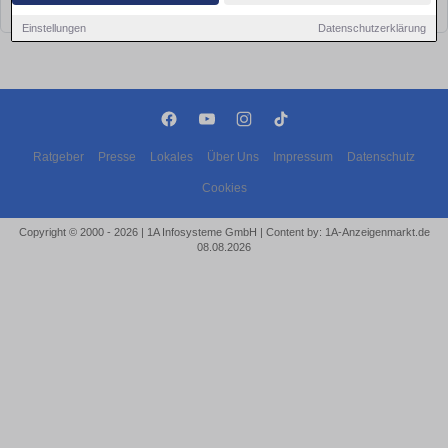
bald wieder vorbei!
Einstellungen
Datenschutzerklärung
Ratgeber
Presse
Lokales
Über Uns
Impressum
Datenschutz
Cookies
Copyright © 2000 - 2026 | 1A Infosysteme GmbH | Content by: 1A-Anzeigenmarkt.de
08.08.2026