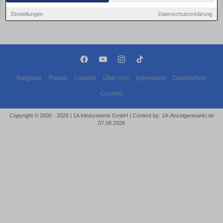
bald wieder vorbei!
Einstellungen
Datenschutzerklärung
Ratgeber
Presse
Lokales
Über Uns
Impressum
Datenschutz
Cookies
Copyright © 2000 - 2026 | 1A Infosysteme GmbH | Content by: 1A-Anzeigenmarkt.de
07.08.2026