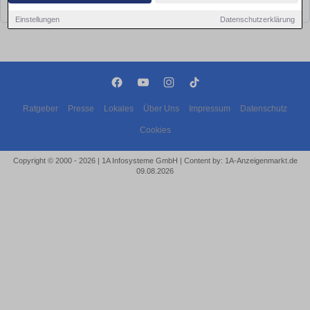
bald wieder vorbei!
Einstellungen
Datenschutzerklärung
Ratgeber
Presse
Lokales
Über Uns
Impressum
Datenschutz
Cookies
Copyright © 2000 - 2026 | 1A Infosysteme GmbH | Content by: 1A-Anzeigenmarkt.de
09.08.2026