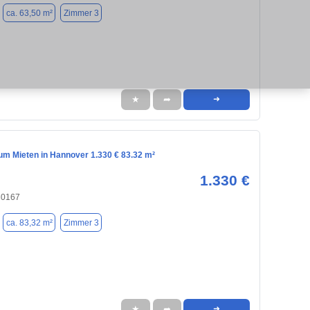
ca. 63,50 m²
Zimmer 3
★
➦
➜
m Mieten in Hannover 1.330 € 83.32 m²
1.330 €
30167
ca. 83,32 m²
Zimmer 3
★
➦
➜