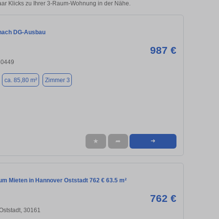
aar Klicks zu Ihrer 3-Raum-Wohnung in der Nähe.
 nach DG-Ausbau
987 €
30449
ca. 85,80 m²
Zimmer 3
★
➦
➜
m Mieten in Hannover Oststadt 762 € 63.5 m²
762 €
Oststadt, 30161