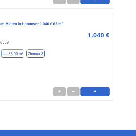
m Mieten in Hannover 1.040 € 83 m²
1.040 €
30559
ca. 83,00 m²
Zimmer 3
★
➦
➜