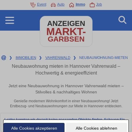
Event
Auto
Immo
Job
ANZEIGEN
MARKT-
GARBSEN
❯
IMMOBILIEN
❯
VAHRENWALD
❯
NEUBAUWOHNUNG-MIETEN
Neubauwohnung mieten in Hannover Vahrenwald –
Hochwertig & energieeffizient
Jetzt eine Neubauwohnung in Hannover Vahrenwald mieten –
Stilvolles & nachhaltiges Wohnen
Genieße modernen Wohnkomfort in einer Neubauwohnung! Jetzt
Erstbezug- und Neubauwohnungen zur Miete in Hannover entdecken.
Leider konnten wir derzeit keine passenden Objekte finden. Schauen Sie
bald wieder vorbei!
Alle Cookies akzeptieren
Alle Cookies ablehnen