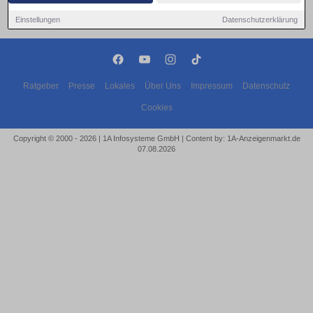
Einstellungen
Datenschutzerklärung
Ratgeber
Presse
Lokales
Über Uns
Impressum
Datenschutz
Cookies
Copyright © 2000 - 2026 | 1A Infosysteme GmbH | Content by: 1A-Anzeigenmarkt.de
07.08.2026