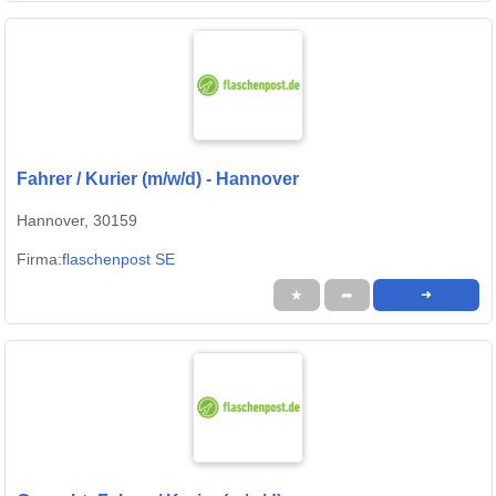
Fahrer / Kurier (m/w/d) - Hannover
Hannover, 30159
Firma:
flaschenpost SE
★
➦
➜