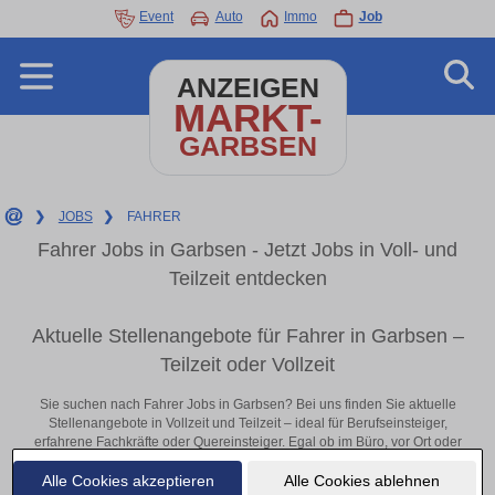
Event
Auto
Immo
Job
ANZEIGEN
MARKT-
GARBSEN
❯
JOBS
❯
FAHRER
Fahrer Jobs in Garbsen - Jetzt Jobs in Voll- und
Teilzeit entdecken
Aktuelle Stellenangebote für Fahrer in Garbsen –
Teilzeit oder Vollzeit
Sie suchen nach Fahrer Jobs in Garbsen? Bei uns finden Sie aktuelle
Stellenangebote in Vollzeit und Teilzeit – ideal für Berufseinsteiger,
erfahrene Fachkräfte oder Quereinsteiger. Egal ob im Büro, vor Ort oder
remote: Entdecken Sie jetzt neue Chancen in Ihrer Region und
Alle Cookies akzeptieren
Alle Cookies ablehnen
bewerben Sie sich direkt auf passende Fahrer-Stellen in Garbsen!