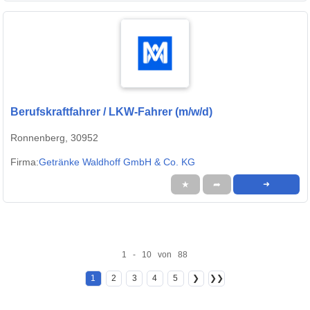
Berufskraftfahrer / LKW-Fahrer (m/w/d)
Ronnenberg, 30952
Firma:
Getränke Waldhoff GmbH & Co. KG
★
➦
➜
1 - 10 von 88
1
2
3
4
5
❯
❯❯