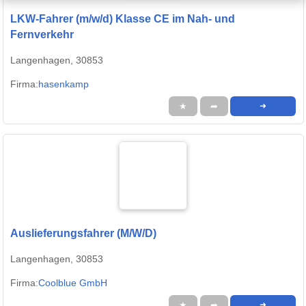
LKW-Fahrer (m/w/d) Klasse CE im Nah- und
Fernverkehr
Langenhagen, 30853
Firma:
hasenkamp
★
➦
➜
Auslieferungsfahrer (M/W/D)
Langenhagen, 30853
Firma:
Coolblue GmbH
★
➦
➜