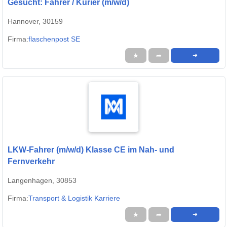
Gesucht: Fahrer / Kurier (m/w/d)
Hannover, 30159
Firma:
flaschenpost SE
★
➦
➜
LKW-Fahrer (m/w/d) Klasse CE im Nah- und
Fernverkehr
Langenhagen, 30853
Firma:
Transport & Logistik Karriere
★
➦
➜