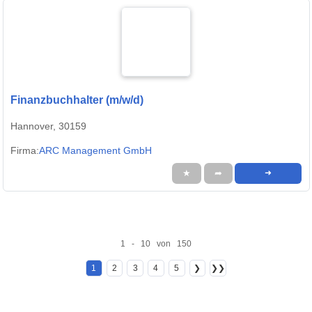
Finanzbuchhalter (m/w/d)
Hannover, 30159
Firma:
ARC Management GmbH
★
➦
➜
1 - 10 von 150
1
2
3
4
5
❯
❯❯