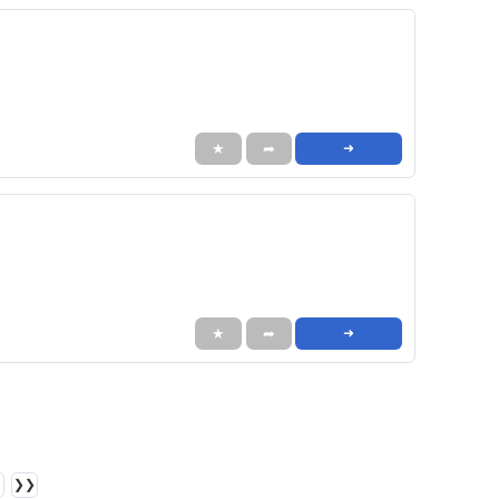
★
➦
➜
★
➦
➜
❯❯