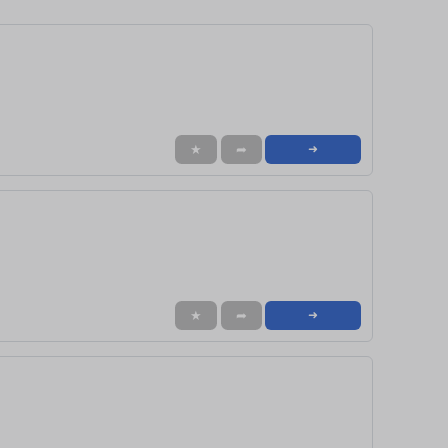
★
➦
➜
★
➦
➜