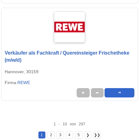
Verkäufer als Fachkraft / Quereinsteiger Frischetheke
(m/w/d)
Hannover, 30159
Firma:
REWE
★
➦
➜
1 - 10 von 297
1
2
3
4
5
❯
❯❯