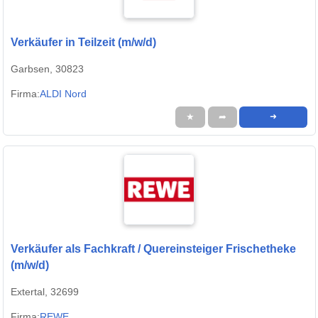
Verkäufer in Teilzeit (m/w/d)
Garbsen, 30823
Firma:
ALDI Nord
★
➦
➜
Verkäufer als Fachkraft / Quereinsteiger Frischetheke
(m/w/d)
Extertal, 32699
Firma:
REWE