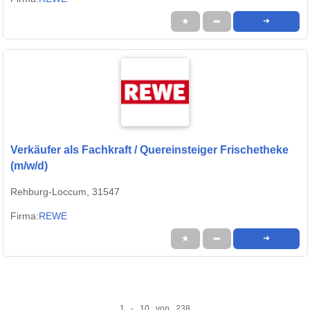
★
➦
➜
Verkäufer als Fachkraft / Quereinsteiger Frischetheke
(m/w/d)
Rehburg-Loccum, 31547
Firma:
REWE
★
➦
➜
1 - 10 von 238