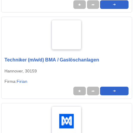
★
➦
➜
Techniker (m/w/d) BMA / Gaslöschanlagen
Hannover, 30159
Firma:
Firian
★
➦
➜