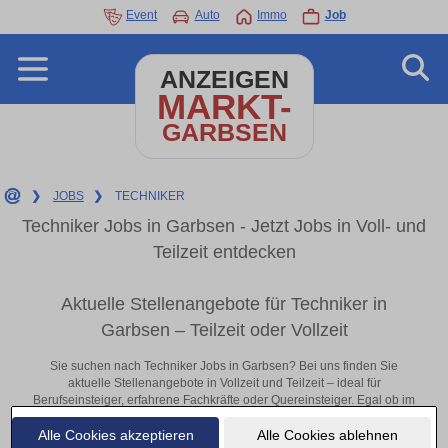
Event
Auto
Immo
Job
ANZEIGEN
MARKT-
GARBSEN
❯
JOBS
❯
TECHNIKER
Techniker Jobs in Garbsen - Jetzt Jobs in Voll- und
Teilzeit entdecken
Aktuelle Stellenangebote für Techniker in
Garbsen – Teilzeit oder Vollzeit
Sie suchen nach Techniker Jobs in Garbsen? Bei uns finden Sie
aktuelle Stellenangebote in Vollzeit und Teilzeit – ideal für
Berufseinsteiger, erfahrene Fachkräfte oder Quereinsteiger. Egal ob im
Büro, vor Ort oder remote: Entdecken Sie jetzt neue Chancen in Ihrer
Alle Cookies akzeptieren
Alle Cookies ablehnen
Region und bewerben Sie sich direkt auf passende Techniker-Stellen in