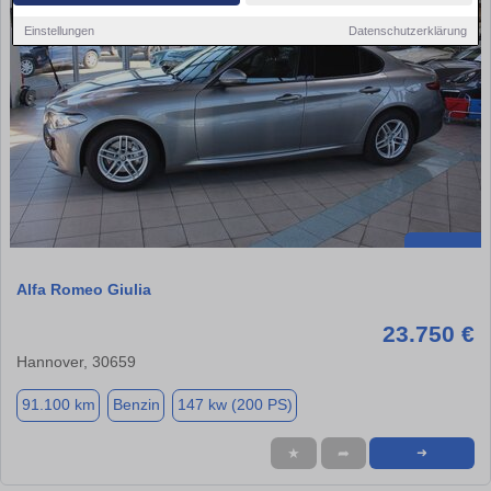
Einstellungen
Datenschutzerklärung
Alfa Romeo Giulia
23.750 €
Hannover, 30659
91.100 km
Benzin
147 kw (200 PS)
★
➦
➜