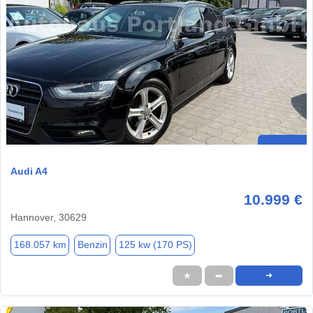
Audi A4
10.999 €
Hannover, 30629
168.057 km
Benzin
125 kw (170 PS)
★
➦
➜