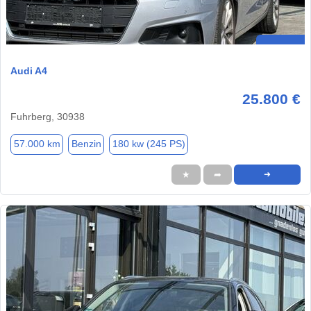
Audi A4
25.800 €
Fuhrberg, 30938
57.000 km
Benzin
180 kw (245 PS)
★
➦
➜