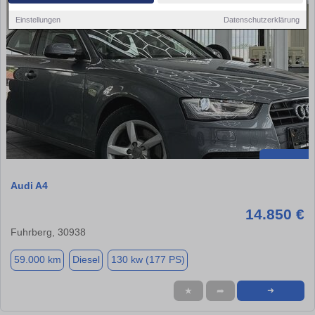
Einstellungen
Datenschutzerklärung
Audi A4
14.850 €
Fuhrberg, 30938
59.000 km
Diesel
130 kw (177 PS)
★
➦
➜