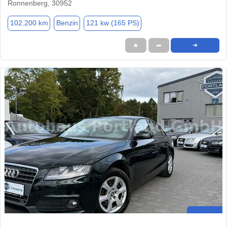
Ronnenberg, 30952
102.200 km
Benzin
121 kw (165 PS)
★
➦
➜