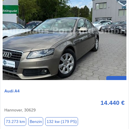
Audi A4
14.440 €
Hannover, 30629
73.273 km
Benzin
132 kw (179 PS)