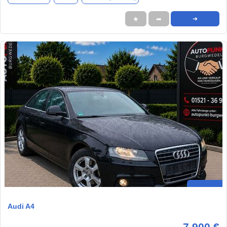
★
➦
➜
Audi A4
7.900 €