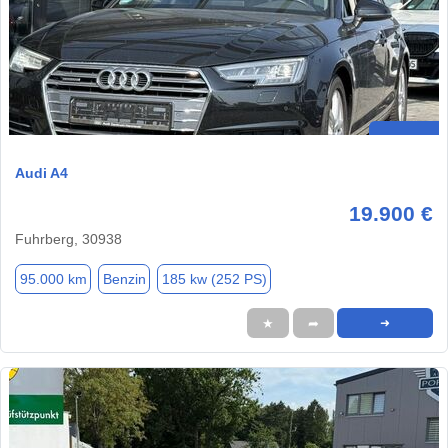
Audi A4
19.900 €
Fuhrberg, 30938
95.000 km
Benzin
185 kw (252 PS)
★
➦
➜