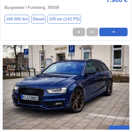
Burgwedel / Fuhrberg, 30938
168.900 km
Diesel
105 kw (143 PS)
★
➦
➜