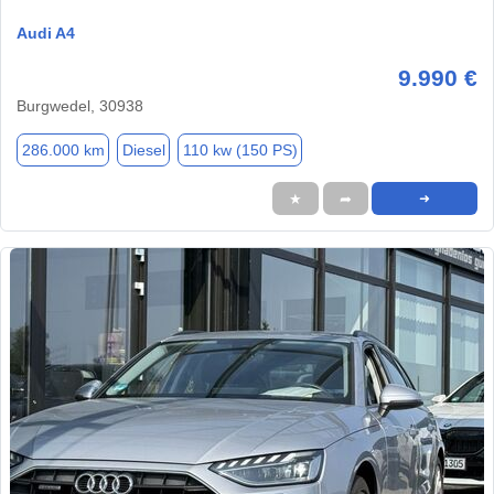
Audi A4
9.990 €
Burgwedel, 30938
286.000 km
Diesel
110 kw (150 PS)
★
➦
➜