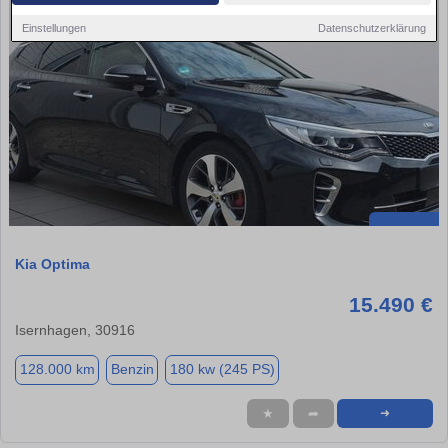
Einstellungen
Datenschutzerklärung
Kia Optima
15.490 €
Isernhagen, 30916
128.000 km
Benzin
180 kw (245 PS)
★
➦
➜