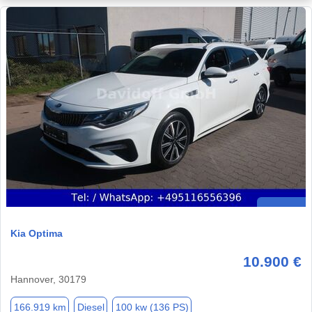
Kia Optima
10.900 €
Hannover, 30179
166.919 km
Diesel
100 kw (136 PS)