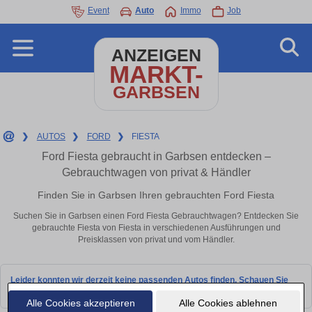
Event
Auto
Immo
Job
ANZEIGEN
MARKT-
GARBSEN
❯
AUTOS
❯
FORD
❯
FIESTA
Ford Fiesta gebraucht in Garbsen entdecken –
Gebrauchtwagen von privat & Händler
Finden Sie in Garbsen Ihren gebrauchten Ford Fiesta
Suchen Sie in Garbsen einen Ford Fiesta Gebrauchtwagen? Entdecken Sie
gebrauchte Fiesta von Fiesta in verschiedenen Ausführungen und
Preisklassen von privat und vom Händler.
Leider konnten wir derzeit keine passenden Autos finden. Schauen Sie
bald wieder vorbei!
Alle Cookies akzeptieren
Alle Cookies ablehnen