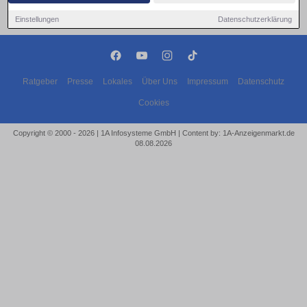
Einstellungen
Datenschutzerklärung
Ratgeber
Presse
Lokales
Über Uns
Impressum
Datenschutz
Cookies
Copyright © 2000 - 2026 | 1A Infosysteme GmbH | Content by: 1A-Anzeigenmarkt.de
08.08.2026