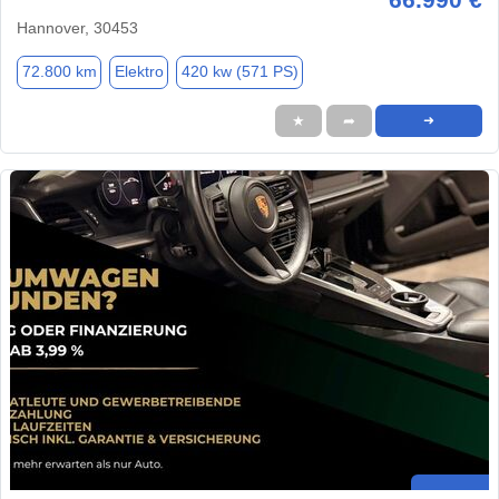
Hannover, 30453
72.800 km
Elektro
420 kw (571 PS)
★
➦
➜