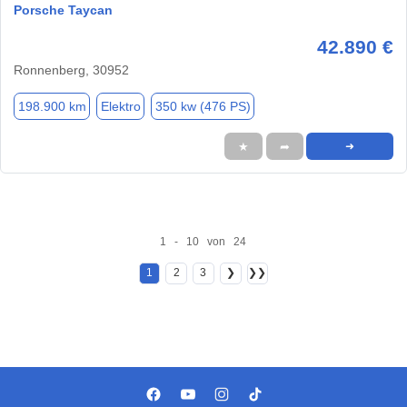
Porsche Taycan
42.890 €
Ronnenberg, 30952
198.900 km
Elektro
350 kw (476 PS)
★
➦
➜
1 - 10 von 24
1
2
3
❯
❯❯