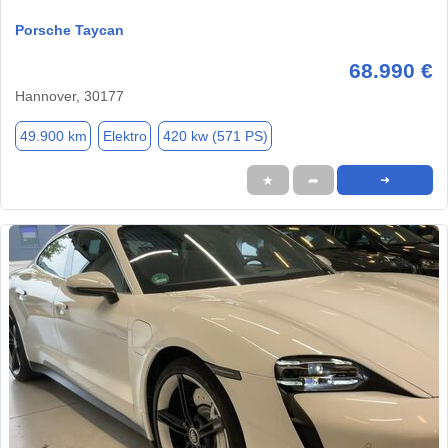
Porsche Taycan
68.990 €
Hannover, 30177
49.900 km
Elektro
420 kw (571 PS)
★
➦
➜