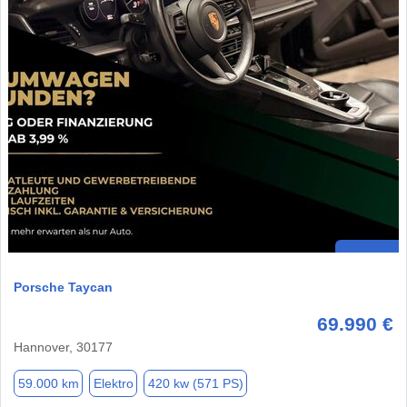
Porsche Taycan
69.990 €
Hannover, 30177
59.000 km
Elektro
420 kw (571 PS)