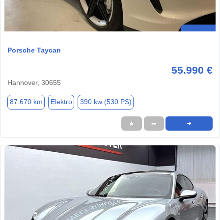
Porsche Taycan
55.990 €
Hannover, 30655
87.670 km
Elektro
390 kw (530 PS)
★
➦
➜