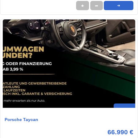
★
➦
➜
Porsche Taycan
66.990 €