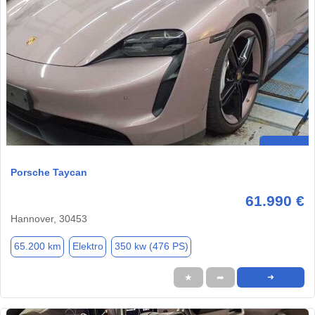
Porsche Taycan
61.990 €
Hannover, 30453
65.200 km
Elektro
350 kw (476 PS)
★
➦
➜