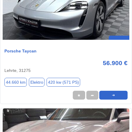
Porsche Taycan
56.900 €
Lehrte, 31275
44.660 km
Elektro
420 kw (571 PS)
★
➦
➜