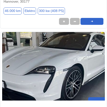
Hannover, 30177
46.000 km
Elektro
300 kw (408 PS)
★
➦
➜