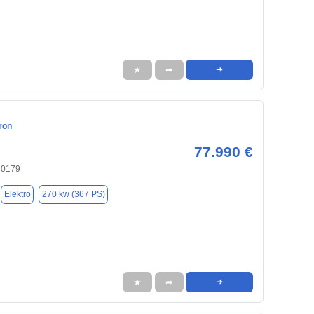
★
➦
➜
ron
77.990 €
30179
Elektro
270 kw (367 PS)
★
➦
➜