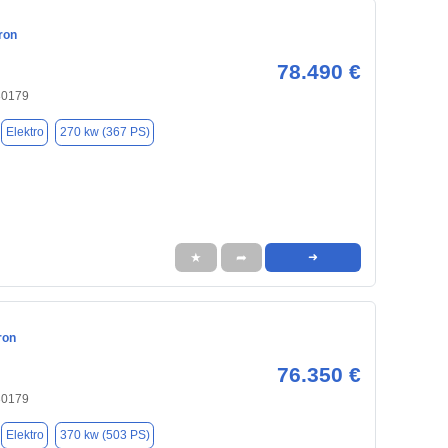
ron
78.490 €
30179
Elektro
270 kw (367 PS)
★
➦
➜
ron
76.350 €
30179
Elektro
370 kw (503 PS)