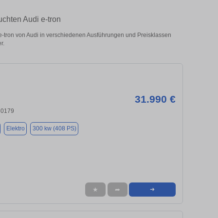
chten Audi e-tron
-tron von Audi in verschiedenen Ausführungen und Preisklassen
r.
31.990 €
30179
Elektro
300 kw (408 PS)
★
➦
➜