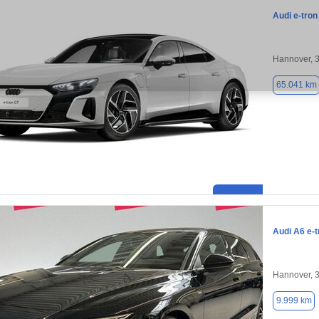
Audi e-tron
Hannover, 
65.041 km
Audi A6 e-t
Hannover, 
9.999 km