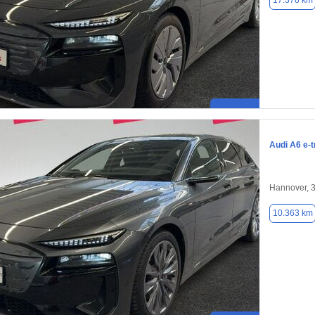
17.378 km
Audi A6 e-t
Hannover, 
10.363 km