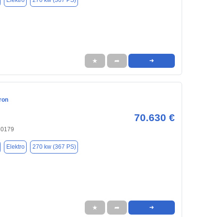
Elektro
270 kw (367 PS)
★
➦
➜
ron
70.630 €
30179
Elektro
270 kw (367 PS)
★
➦
➜