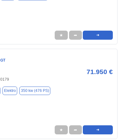
★
➦
➜
 GT
71.950 €
30179
Elektro
350 kw (476 PS)
★
➦
➜