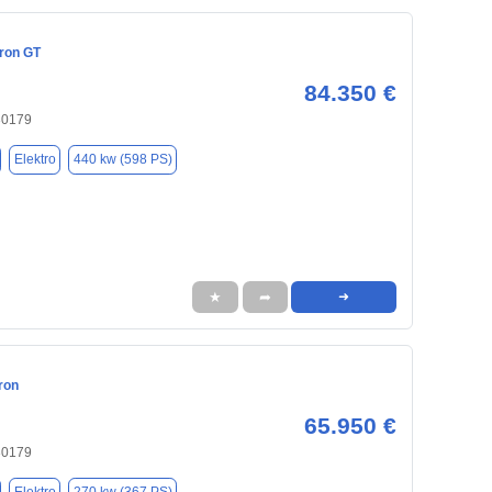
tron GT
84.350 €
30179
Elektro
440 kw (598 PS)
★
➦
➜
ron
65.950 €
30179