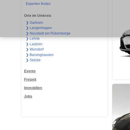
Experten finden
Orte im Umkreis
❯ Garbsen
❯ Langenhagen
❯ Neustadt am Rübenberge
❯ Lehrte
❯ Laatzen
❯ Wunstorf
❯ Barsinghausen
❯ Seelze
Events
Freizeit
Immobilien
Jobs