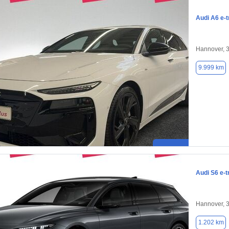
Audi A6 e-t
Hannover, 
9.999 km
Audi S6 e-t
Hannover, 
1.202 km