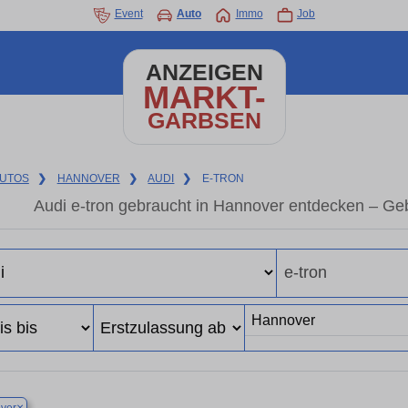
Event
Auto
Immo
Job
ANZEIGEN
MARKT-
GARBSEN
UTOS
❯
HANNOVER
❯
AUDI
❯
E-TRON
Audi e-tron gebraucht in Hannover entdecken – Ge
×