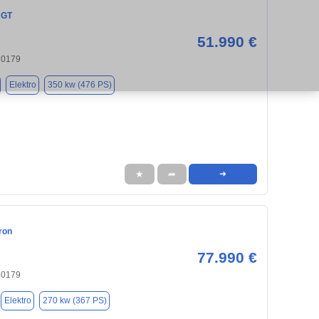
 GT
51.990 €
30179
Elektro
350 kw (476 PS)
★
➦
➜
ron
77.990 €
30179
Elektro
270 kw (367 PS)