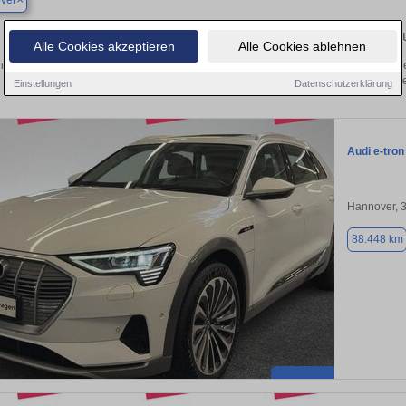
ver
Finden Sie in Hannover Ihren gebrau
Alle Cookies akzeptieren
Alle Cookies ablehnen
 Sie in Hannover einen Audi e-tron Gebrauchtwagen? Entdecken Sie gebrauchte e
von privat und vom Händle
Einstellungen
Datenschutzerklärung
Audi e-tron
Hannover, 
88.448 km