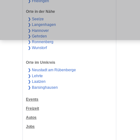
❯ Frielingen
Orte in der Nähe
❯ Seelze
❯ Langenhagen
❯ Hannover
❯ Gehrden
❯ Ronnenberg
❯ Wunstorf
Orte im Umkreis
❯ Neustadt am Rübenberge
❯ Lehrte
❯ Laatzen
❯ Barsinghausen
Events
Freizeit
Autos
Jobs