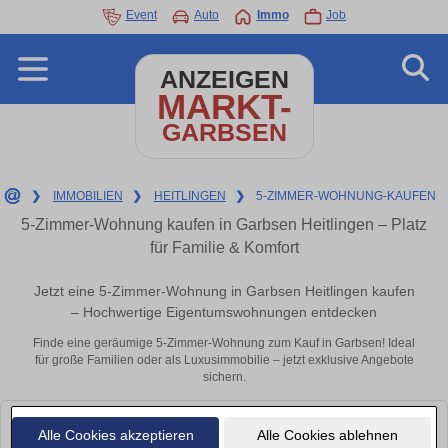
Event
Auto
Immo
Job
ANZEIGEN
MARKT-
GARBSEN
❯
IMMOBILIEN
❯
HEITLINGEN
❯
5-ZIMMER-WOHNUNG-KAUFEN
5-Zimmer-Wohnung kaufen in Garbsen Heitlingen – Platz
für Familie & Komfort
Jetzt eine 5-Zimmer-Wohnung in Garbsen Heitlingen kaufen
– Hochwertige Eigentumswohnungen entdecken
Finde eine geräumige 5-Zimmer-Wohnung zum Kauf in Garbsen! Ideal
für große Familien oder als Luxusimmobilie – jetzt exklusive Angebote
sichern.
Leider konnten wir derzeit keine passenden Objekte finden. Schauen Sie
Alle Cookies akzeptieren
Alle Cookies ablehnen
bald wieder vorbei!