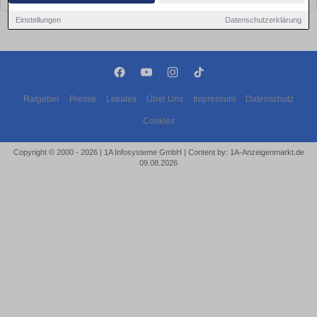
Einstellungen
Datenschutzerklärung
Ratgeber
Presse
Lokales
Über Uns
Impressum
Datenschutz
Cookies
Copyright © 2000 - 2026 | 1A Infosysteme GmbH | Content by: 1A-Anzeigenmarkt.de
09.08.2026