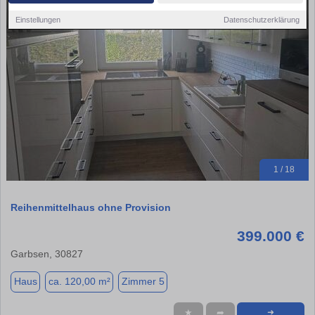
Einstellungen
Datenschutzerklärung
1 / 18
Reihenmittelhaus ohne Provision
399.000 €
Garbsen, 30827
Haus
ca. 120,00 m²
Zimmer 5
★
➦
➜