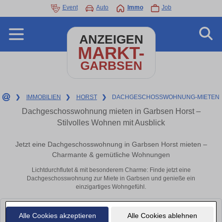
Event
Auto
Immo
Job
ANZEIGEN
MARKT-
GARBSEN
❯
IMMOBILIEN
❯
HORST
❯
DACHGESCHOSSWOHNUNG-MIETEN
Dachgeschosswohnung mieten in Garbsen Horst –
Stilvolles Wohnen mit Ausblick
Jetzt eine Dachgeschosswohnung in Garbsen Horst mieten –
Charmante & gemütliche Wohnungen
Lichtdurchflutet & mit besonderem Charme: Finde jetzt eine
Dachgeschosswohnung zur Miete in Garbsen und genieße ein
einzigartiges Wohngefühl.
Leider konnten wir derzeit keine passenden Objekte finden. Schauen Sie
Alle Cookies akzeptieren
Alle Cookies ablehnen
bald wieder vorbei!