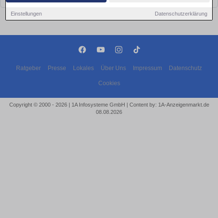
Einstellungen
Datenschutzerklärung
Ratgeber
Presse
Lokales
Über Uns
Impressum
Datenschutz
Cookies
Copyright © 2000 - 2026 | 1A Infosysteme GmbH | Content by: 1A-Anzeigenmarkt.de
08.08.2026