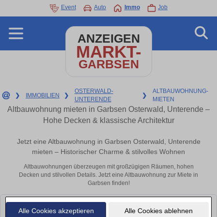
Event
Auto
Immo
Job
ANZEIGEN
MARKT-
GARBSEN
OSTERWALD-
ALTBAUWOHNUNG-
❯
IMMOBILIEN
❯
❯
UNTERENDE
MIETEN
Altbauwohnung mieten in Garbsen Osterwald, Unterende –
Hohe Decken & klassische Architektur
Jetzt eine Altbauwohnung in Garbsen Osterwald, Unterende
mieten – Historischer Charme & stilvolles Wohnen
Altbauwohnungen überzeugen mit großzügigen Räumen, hohen
Decken und stilvollen Details. Jetzt eine Altbauwohnung zur Miete in
Garbsen finden!
Leider konnten wir derzeit keine passenden Objekte finden. Schauen Sie
Alle Cookies akzeptieren
Alle Cookies ablehnen
bald wieder vorbei!