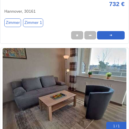
732 €
Hannover, 30161
Zimmer
Zimmer 1
★
➦
➜
1 / 1