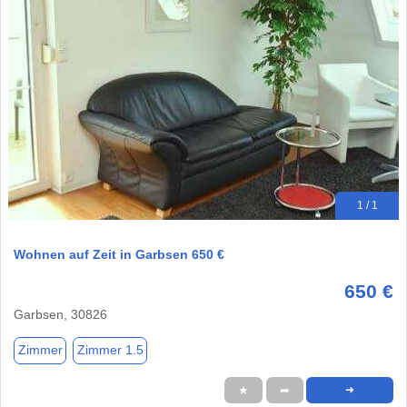
1 / 1
Wohnen auf Zeit in Garbsen 650 €
650 €
Garbsen, 30826
Zimmer
Zimmer 1.5
★
➦
➜