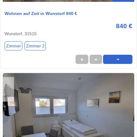
Wohnen auf Zeit in Wunstorf 840 €
840 €
Wunstorf, 31515
Zimmer
Zimmer 2
★
➦
➜