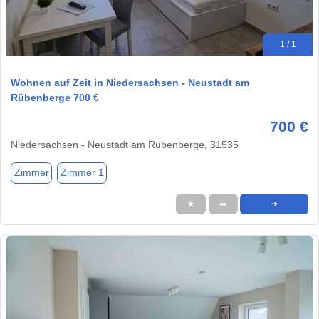
1 / 1
Wohnen auf Zeit in Niedersachsen - Neustadt am
Rübenberge 700 €
700 €
Niedersachsen - Neustadt am Rübenberge, 31535
Zimmer
Zimmer 1
★
➦
➜