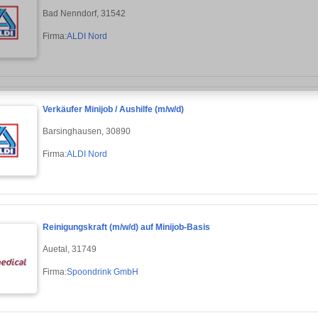
Bad Nenndorf, 31542
Firma:
ALDI Nord
Verkäufer Minijob / Aushilfe (m/w/d)
Barsinghausen, 30890
Firma:
ALDI Nord
Reinigungskraft (m/w/d) auf Minijob-Basis
Auetal, 31749
Firma:
Spoondrink GmbH