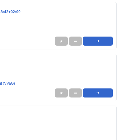
938:42+02:00
★
➦
➜
it (VVaG)
★
➦
➜