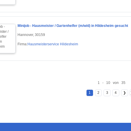
Minijob - Hausmeister / Gartenhelfer (m/w/d) in Hildesheim gesucht
Hannover, 30159
Firma:
Hausmeisterservice Hildesheim
1 - 10 von 35
1
2
3
4
❯