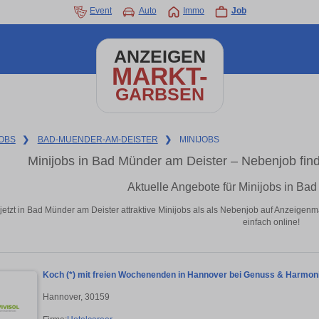
Event
Auto
Immo
Job
ANZEIGEN
MARKT-
GARBSEN
OBS
❯
BAD-MUENDER-AM-DEISTER
❯
MINIJOBS
Minijobs in Bad Münder am Deister – Nebenjob fi
Aktuelle Angebote für Minijobs in Ba
jetzt in Bad Münder am Deister attraktive Minijobs als als Nebenjob auf Anzeige
einfach online!
Koch (*) mit freien Wochenenden in Hannover bei Genuss & Harmo
Hannover, 30159