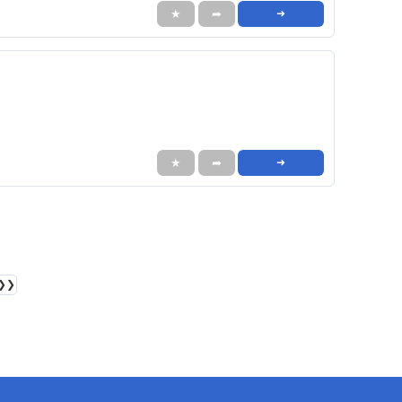
★
➦
➜
★
➦
➜
❯❯