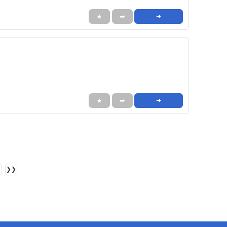
★
➦
➜
★
➦
➜
❯❯