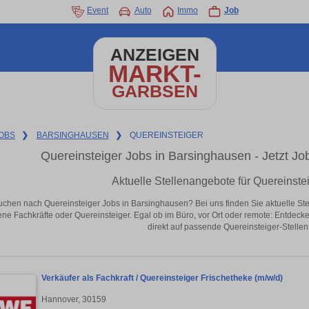
Event
Auto
Immo
Job
ANZEIGEN
MARKT-
GARBSEN
OBS
❯
BARSINGHAUSEN
❯
QUEREINSTEIGER
Quereinsteiger Jobs in Barsinghausen - Jetzt Job
Aktuelle Stellenangebote für Quereinste
uchen nach Quereinsteiger Jobs in Barsinghausen? Bei uns finden Sie aktuelle Stelle
ene Fachkräfte oder Quereinsteiger. Egal ob im Büro, vor Ort oder remote: Entdeck
direkt auf passende Quereinsteiger-Stellen
Verkäufer als Fachkraft / Quereinsteiger Frischetheke (m/w/d)
Hannover, 30159