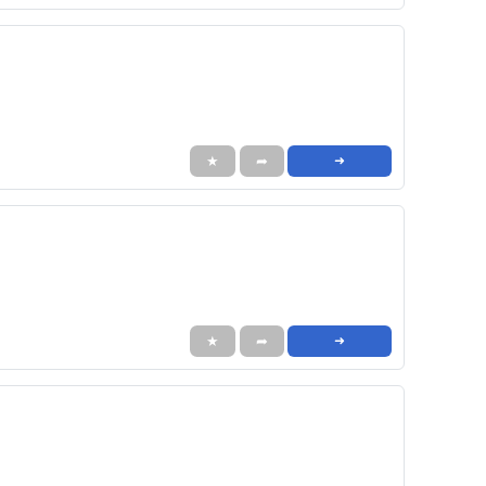
★
➦
➜
★
➦
➜