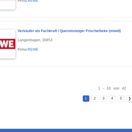
Firma:
REWE
Verkäufer als Fachkraft / Quereinsteiger Frischetheke (m/w/d)
Langenhagen, 30853
Firma:
REWE
1 - 10 von 42
1
2
3
4
5
❯