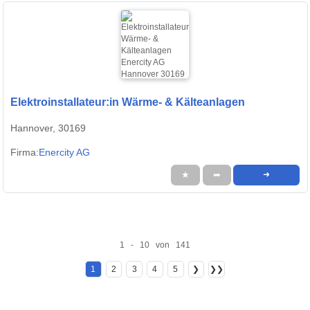
Elektroinstallateur:in Wärme- & Kälteanlagen
Hannover, 30169
Firma:
Enercity AG
★
➦
➜
1 - 10 von 141
1
2
3
4
5
❯
❯❯