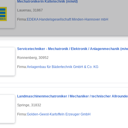
Mechatronikerin Kältetechnik (m/w/d)
Lauenau, 31867
Firma:
EDEKA Handelsgesellschaft Minden-Hannover mbH
Servicetechniker - Mechatronik / Elektronik / Anlagenmechanik (m/w
Ronnenberg, 30952
Firma:
Anlagenbau für Bädertechnik GmbH & Co. KG
Landmaschinenmechatroniker / Mechaniker / technischer Allrounder
Springe, 31832
Firma:
Golden-Geest-Kartoffeln Erzeuger GmbH