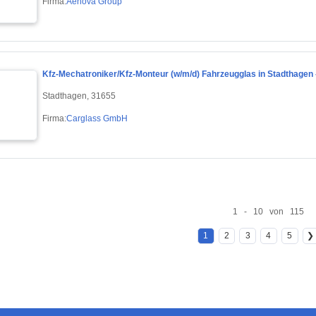
Firma:
Aenova Group
Kfz-Mechatroniker/Kfz-Monteur (w/m/d) Fahrzeugglas in Stadthagen -
Stadthagen, 31655
Firma:
Carglass GmbH
1 - 10 von 115
1
2
3
4
5
❯