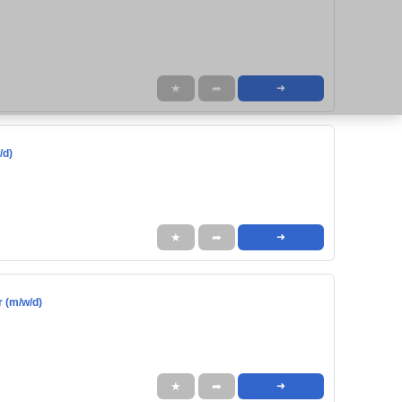
★
➦
➜
/d)
★
➦
➜
 (m/w/d)
★
➦
➜