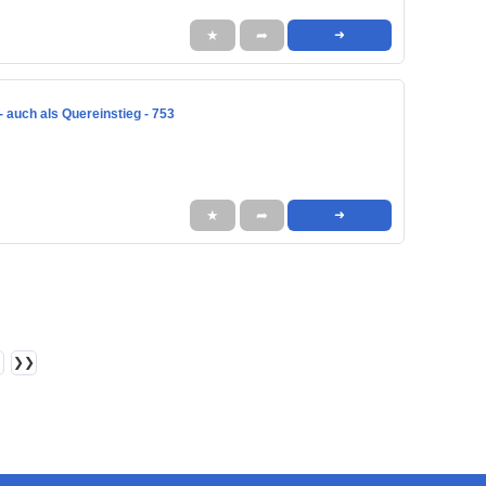
★
➦
➜
 auch als Quereinstieg - 753
★
➦
➜
❯❯