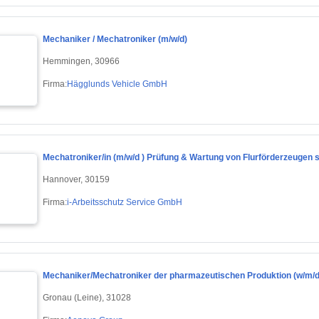
Mechaniker / Mechatroniker (m/w/d)
Hemmingen, 30966
Firma:
Hägglunds Vehicle GmbH
Mechatroniker/in (m/w/d ) Prüfung & Wartung von Flurförderzeugen s
Hannover, 30159
Firma:
i-Arbeitsschutz Service GmbH
Mechaniker/Mechatroniker der pharmazeutischen Produktion (w/m/d
Gronau (Leine), 31028