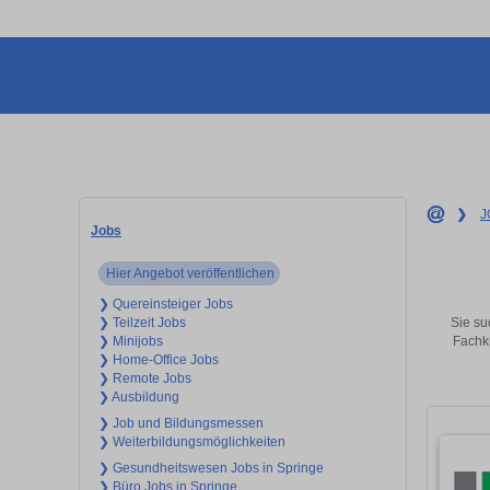
❯
J
Jobs
Hier Angebot veröffentlichen
❯ Quereinsteiger Jobs
Sie su
❯ Teilzeit Jobs
Fachkr
❯ Minijobs
❯ Home-Office Jobs
❯ Remote Jobs
❯ Ausbildung
❯ Job und Bildungsmessen
❯ Weiterbildungsmöglichkeiten
❯ Gesundheitswesen Jobs in Springe
❯ Büro Jobs in Springe