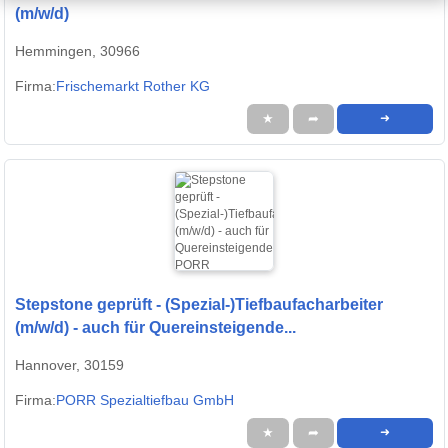
(m/w/d)
Hemmingen, 30966
Firma:
Frischemarkt Rother KG
★
➦
➜
Stepstone geprüft - (Spezial-)Tiefbaufacharbeiter
(m/w/d) - auch für Quereinsteigende...
Hannover, 30159
Firma:
PORR Spezialtiefbau GmbH
★
➦
➜