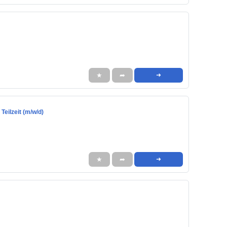
★
➦
➜
Teilzeit (m/w/d)
★
➦
➜