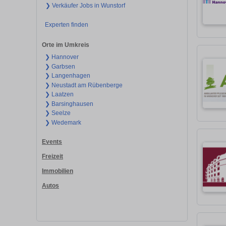
❯ Verkäufer Jobs in Wunstorf
Experten finden
Orte im Umkreis
❯ Hannover
❯ Garbsen
❯ Langenhagen
❯ Neustadt am Rübenberge
❯ Laatzen
❯ Barsinghausen
❯ Seelze
❯ Wedemark
Events
Freizeit
Immobilien
Autos