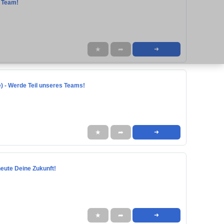
s Team!
★
➦
➜
he) - Werde Teil unseres Teams!
★
➦
➜
heute Deine Zukunft!
★
➦
➜