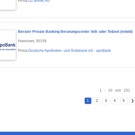
Firma:
DZ BANK AG
Berater Private Banking Beratungscenter Voll- oder Teilzeit (m/w/d)
Hannover, 30159
Firma:
Deutsche Apotheker- und Ärztebank eG - apoBank
1 - 10 von 251
1
2
3
4
5
❯