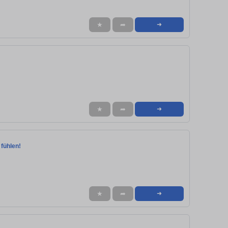
★
➦
➜
★
➦
➜
 fühlen!
★
➦
➜