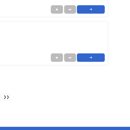
★
➦
➜
★
➦
➜
❯❯