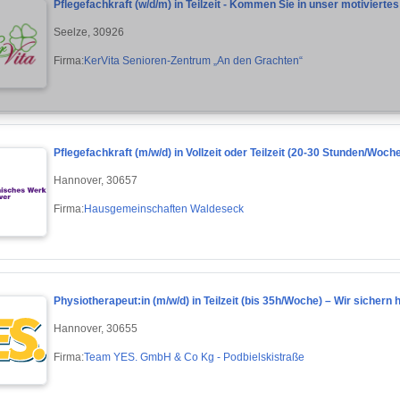
Pflegefachkraft (w/d/m) in Teilzeit - Kommen Sie in unser motivierte
Seelze, 30926
Firma:
KerVita Senioren-Zentrum „An den Grachten“
Pflegefachkraft (m/w/d) in Vollzeit oder Teilzeit (20-30 Stunden/Woc
Hannover, 30657
Firma:
Hausgemeinschaften Waldeseck
Physiotherapeut:in (m/w/d) in Teilzeit (bis 35h/Woche) – Wir sichern 
Hannover, 30655
Firma:
Team YES. GmbH & Co Kg - Podbielskistraße