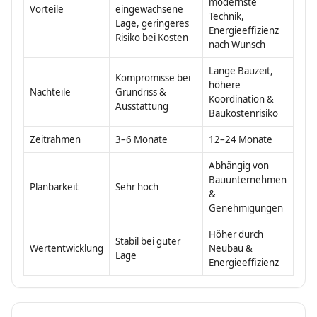
modernste
Vorteile
eingewachsene
Technik,
Lage, geringeres
Energieeffizienz
Risiko bei Kosten
nach Wunsch
Lange Bauzeit,
Kom­promisse bei
höhere
Nachteile
Grundriss &
Koordination &
Ausstattung
Baukostenrisiko
Zeitrahmen
3–6 Monate
12–24 Monate
Abhängig von
Bauunternehmen
Planbarkeit
Sehr hoch
&
Genehmigungen
Höher durch
Stabil bei guter
Wertentwicklung
Neubau &
Lage
Energieeffizienz