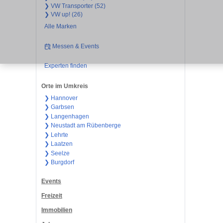
❯ VW Transporter (52)
❯ VW up! (26)
Alle Marken
Messen & Events
Experten finden
Orte im Umkreis
❯ Hannover
❯ Garbsen
❯ Langenhagen
❯ Neustadt am Rübenberge
❯ Lehrte
❯ Laatzen
❯ Seelze
❯ Burgdorf
Events
Freizeit
Immobilien