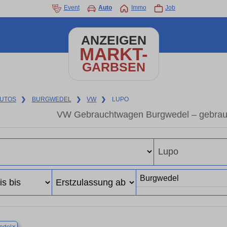
Event
Auto
Immo
Job
ANZEIGEN
MARKT-
GARBSEN
UTOS
❯
BURGWEDEL
❯
VW
❯
LUPO
VW Gebrauchtwagen Burgwedel – gebrau
×