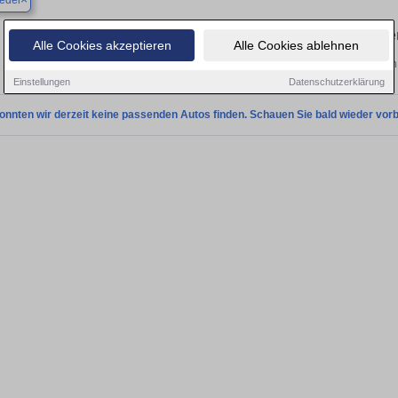
edel
Finden Sie in Burgwedel Ihren gebraucht
Alle Cookies akzeptieren
Alle Cookies ablehnen
Entdecken Sie in Burgwedel gebrauchte VW Lupo Gebrauchtwagen. Hier finden 
Einstellungen
Datenschutzerklärung
onnten wir derzeit keine passenden Autos finden. Schauen Sie bald wieder vorb