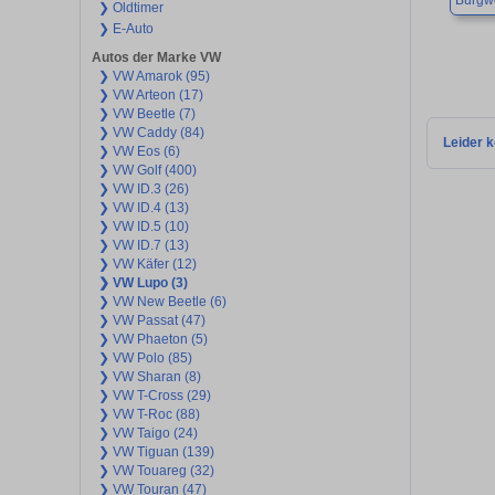
Burgw
❯ Oldtimer
❯ E-Auto
Autos der Marke VW
❯ VW Amarok (95)
❯ VW Arteon (17)
❯ VW Beetle (7)
❯ VW Caddy (84)
Leider k
❯ VW Eos (6)
❯ VW Golf (400)
❯ VW ID.3 (26)
❯ VW ID.4 (13)
❯ VW ID.5 (10)
❯ VW ID.7 (13)
❯ VW Käfer (12)
❯ VW Lupo (3)
❯ VW New Beetle (6)
❯ VW Passat (47)
❯ VW Phaeton (5)
❯ VW Polo (85)
❯ VW Sharan (8)
❯ VW T-Cross (29)
❯ VW T-Roc (88)
❯ VW Taigo (24)
❯ VW Tiguan (139)
❯ VW Touareg (32)
❯ VW Touran (47)