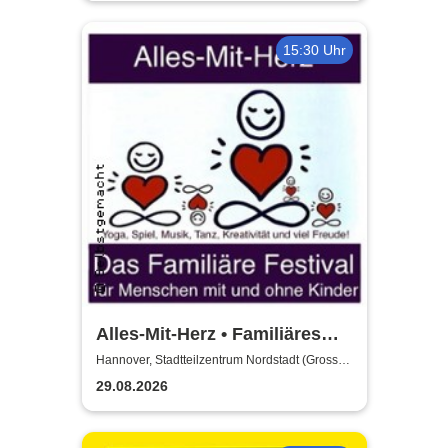
15:30 Uhr
Alles-Mit-Herz • Familiäres
Festival - für Familien &
Hannover, Stadtteilzentrum Nordstadt (Grosser
Saal)
Menschen ohne Kinder
29.08.2026