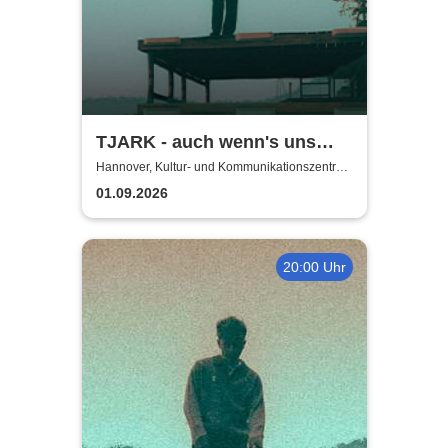
TJARK - auch wenn's uns
morgen nicht mehr gibt Tour
Hannover, Kultur- und Kommunikationszentrum
Pavillon
2026
01.09.2026
20:00 Uhr