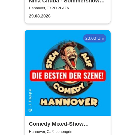
Nina Chuba - Sommershows
2026
Hannover, EXPO PLAZA
29.08.2026
20:00 Uhr
Comedy Mixed-Show
Hannover / STEH AUF
Hannover, Café Lohengrin