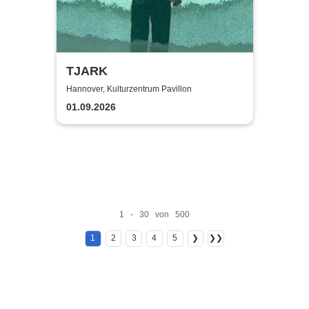
TJARK
Hannover, Kulturzentrum Pavillon
01.09.2026
1 - 30 von 500
1
2
3
4
5
❯
❯❯