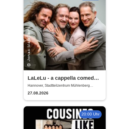
LaLeLu - a cappella comedy -
Urlaub vom Hirn
Hannover, Stadtteilzentrum Mühlenberg
Hannover
27.08.2026
20:00 Uhr