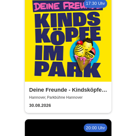
17:30 Uhr
Deine Freunde - Kindsköpfe
im Park - Open Air 2026
Hannover, Parkbühne Hannover
30.08.2026
20:00 Uhr