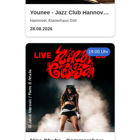
Younee - Jazz Club Hannover
Steinway-Artist
Hannover, Klavierhaus Döll
28.08.2026
19:00 Uhr