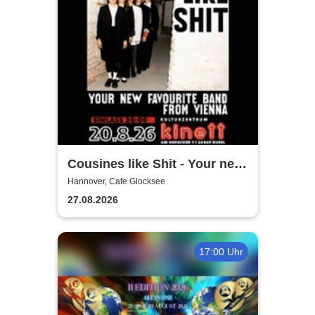
Cousines like Shit - Your new
favourite band from Vienna
Hannover, Cafe Glocksee
27.08.2026
17:00 Uhr