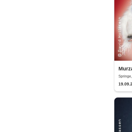
Murza
Bauc
Springe
19.09.