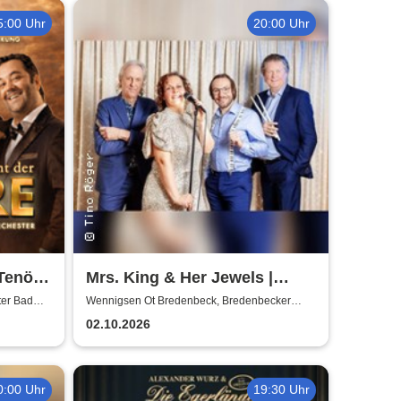
5:00 Uhr
20:00 Uhr
Tenöre
Mrs. King & Her Jewels |
nd ohne
Blues, Boogie-Woogie, Rock
ter Bad
Wennigsen Ot Bredenbeck, Bredenbecker
Scheune
g
n Roll & Soul
02.10.2026
0:00 Uhr
19:30 Uhr