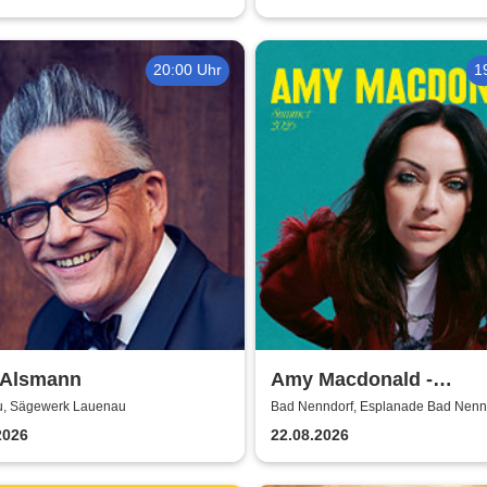
20:00 Uhr
1
 Alsmann
Amy Macdonald -
Sommershows 2026
, Sägewerk Lauenau
Bad Nenndorf, Esplanade Bad Nenn
2026
22.08.2026