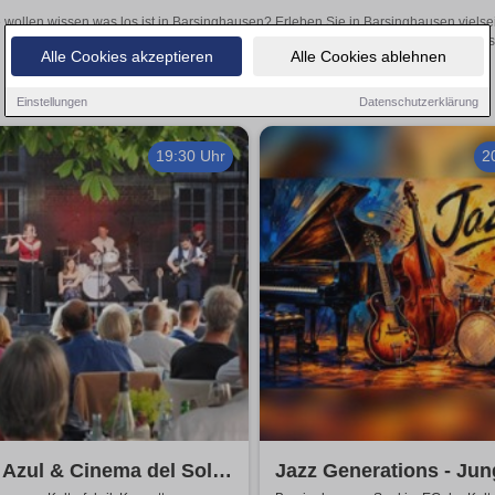
 wollen wissen was los ist in Barsinghausen? Erleben Sie in Barsinghausen vielse
Theateraufführungen oder aufregende Veranstaltungen in Barsinghausen
Alle Cookies akzeptieren
Alle Cookies ablehnen
Einstellungen
Datenschutzerklärung
19:30 Uhr
2
Azul & Cinema del Sol:
Jazz Generations - Jung 