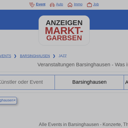
Event
Auto
Immo
Job
ANZEIGEN
MARKT-
GARBSEN
VENTS
❯
BARSINGHAUSEN
❯
JAZZ
Veranstaltungen Barsinghausen - Was is
×
nghausen
Alle Events in Barsinghausen - Konzerte, T