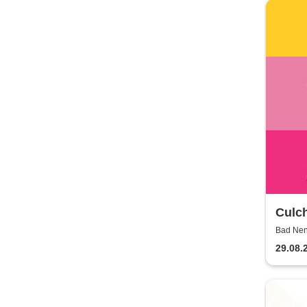
Culc
Open
Bad Nen
29.08.