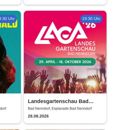
9:30 Uhr
19:30 Uhr
Landesgartenschau Bad
Nenndorf 2026
dorf
Bad Nenndorf, Esplanade Bad Nenndorf
28.08.2026