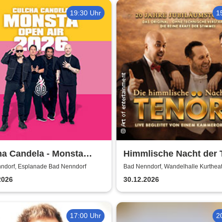
19:30 Uhr
1
ha Candela - Monsta
Himmlische Nacht der 
 Air
- Das Original - Live u
ndorf, Esplanade Bad Nenndorf
Bad Nenndorf, Wandelhalle Kurthea
Nenndorf
technische Verstärkun
2026
30.12.2026
17:00 Uhr
2