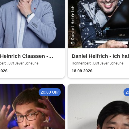
Heinrich Claassen -
Daniel Helfrich - Ich ha
e Ursache
gerade noch gefehlt
erg, Lütt Jever Scheune
Ronnenberg, Lütt Jever Scheune
2026
18.09.2026
20:00 Uhr
2