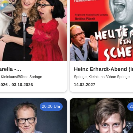
rella -
Heinz Erhardt-Abend (i
hgesänge...Best Of
Getränke)
, KleinkunstBühne Springe
Springe, KleinkunstBühne Springe
2026 - 03.10.2026
14.02.2027
20:00 Uhr
2