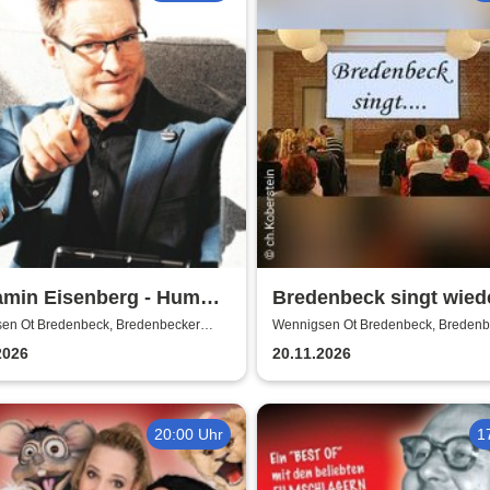
amin Eisenberg - Humor-
Bredenbeck singt wiede
sive
Joachim Buthe
en Ot Bredenbeck, Bredenbecker
Wennigsen Ot Bredenbeck, Bredenb
e
Scheune
2026
20.11.2026
20:00 Uhr
1