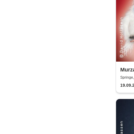
Murza
Bauc
Springe
19.09.