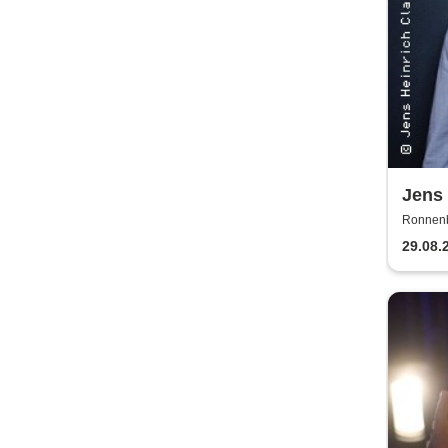
Jens 
Kein
Ronnenb
29.08.