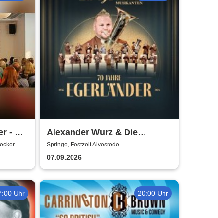
r - mit
Alexander Wurz & Die
Egerländer Musikanten - Das
ecker
Springe, Festzelt Alvesrode
Original
07.09.2026
7:00 Uhr
20:00 Uhr