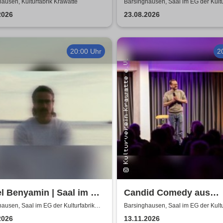
iefste Blau
Alt
ausen, Kulturfabrik Krawatte
Barsinghausen, Saal im EG der Kultu
Krawatte
2026
23.08.2026
20:00 Uhr
2
l Benyamin | Saal im EG
Candid Comedy aus
ulturfabrik Krawatte
Hannover - Stand Up 
ausen, Saal im EG der Kulturfabrik
Barsinghausen, Saal im EG der Kultu
e
Krawatte
in der Kulturfabrik Kra
2026
13.11.2026