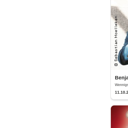
Benj
Offen
Wennigs
Scheun
11.10.