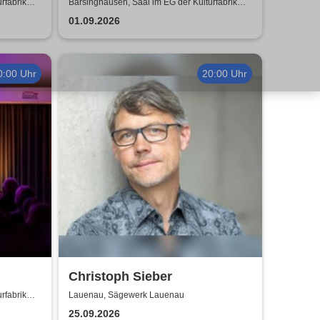
EG der Kulturfabrik Krawatte
rfabrik
Barsinghausen, Saal im EG der Kulturfabrik
Krawatte
01.09.2026
0:00 Uhr
20:00 Uhr
Christoph Sieber
Comedy
rfabrik
Lauenau, Sägewerk Lauenau
watte
25.09.2026