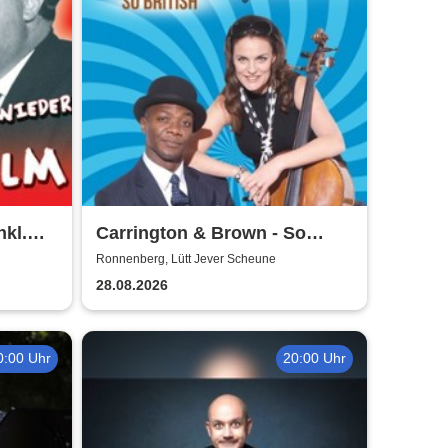
nkl.
Carrington & Brown - So
Beritsh
Ronnenberg, Lütt Jever Scheune
28.08.2026
0:00 Uhr
20:00 Uhr