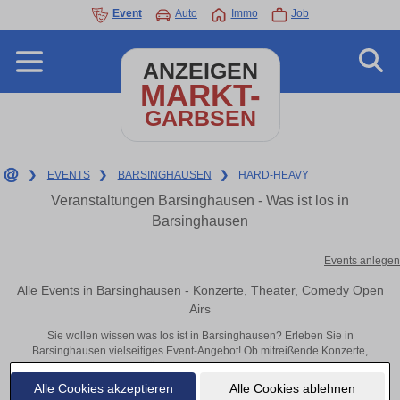
Event
Auto
Immo
Job
ANZEIGEN
MARKT-
GARBSEN
❯
EVENTS
❯
BARSINGHAUSEN
❯
HARD-HEAVY
Veranstaltungen Barsinghausen - Was ist los in
Barsinghausen
Events anlegen
Alle Events in Barsinghausen - Konzerte, Theater, Comedy Open
Airs
Sie wollen wissen was los ist in Barsinghausen? Erleben Sie in
Barsinghausen vielseitiges Event-Angebot! Ob mitreißende Konzerte,
inspirierende Theateraufführungen oder aufregende Veranstaltungen in
Barsinghausen – hier finden alles im Überblick und Tickets.
Alle Cookies akzeptieren
Alle Cookies ablehnen