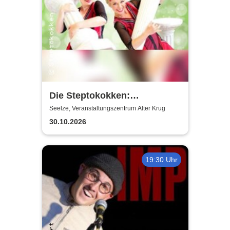
Die Steptokokken:
Körperklassiker |
Seelze, Veranstaltungszentrum Alter Krug
Kulturinitiative Seelze e.V. -
30.10.2026
KiS
19:30 Uhr