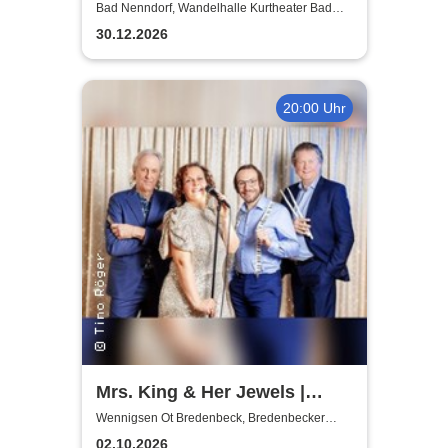
- Das Original - Live und ohne
Bad Nenndorf, Wandelhalle Kurtheater Bad
Nenndorf
technische Verstärkung
30.12.2026
20:00 Uhr
Mrs. King & Her Jewels |
Blues, Boogie-Woogie, Rock
Wennigsen Ot Bredenbeck, Bredenbecker
Scheune
n Roll & Soul
02.10.2026