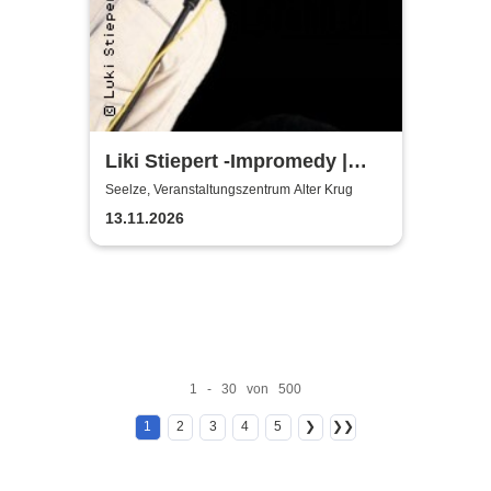
Liki Stiepert -Impromedy |
Kulturinitiative Seelze e.V. -
Seelze, Veranstaltungszentrum Alter Krug
KiS
13.11.2026
1 - 30 von 500
1
2
3
4
5
❯
❯❯