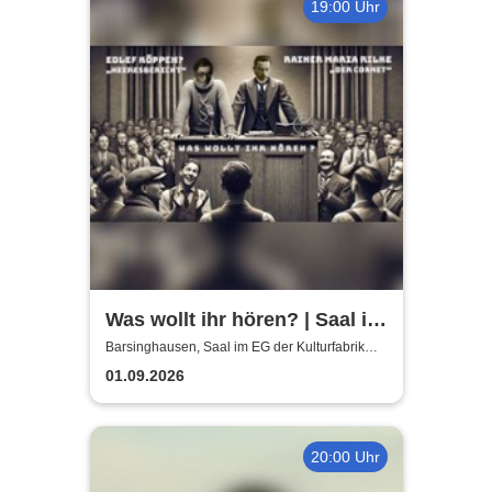
19:00 Uhr
Was wollt ihr hören? | Saal im
EG der Kulturfabrik Krawatte
Barsinghausen, Saal im EG der Kulturfabrik
Krawatte
01.09.2026
20:00 Uhr