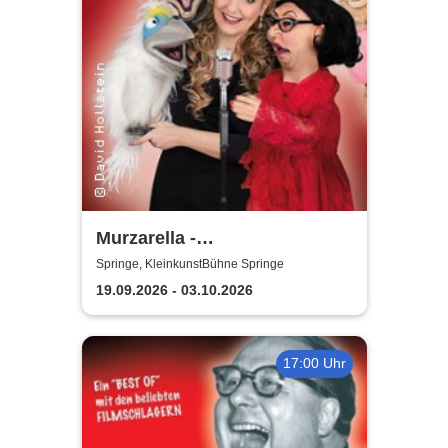
Murzarella -
Bauchgesänge...Best Of
Springe, KleinkunstBühne Springe
19.09.2026 - 03.10.2026
17:00 Uhr