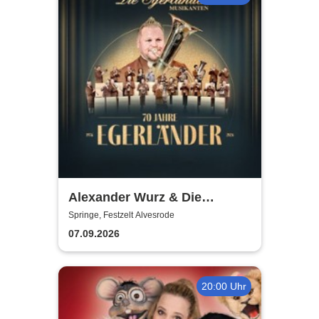
Alexander Wurz & Die
Egerländer Musikanten - Das
Springe, Festzelt Alvesrode
Original
07.09.2026
20:00 Uhr