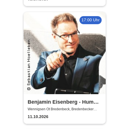
17:00 Uhr
Benjamin Eisenberg - Humor-
Offensive
Wennigsen Ot Bredenbeck, Bredenbecker
Scheune
11.10.2026