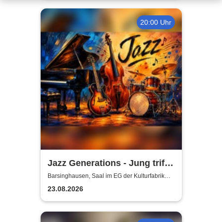
20:00 Uhr
Jazz Generations - Jung trifft
Alt
Barsinghausen, Saal im EG der Kulturfabrik
Krawatte
23.08.2026