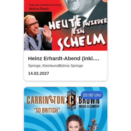
Heinz Erhardt-Abend (inkl.
Getränke)
Springe, KleinkunstBühne Springe
14.02.2027
20:00 Uhr