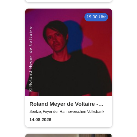
19:00 Uhr
Roland Meyer de Voltaire -
Schwarz | MuSe
Seelze, Foyer der Hannoverschen Volksbank
Eröfnungskonzert
14.08.2026