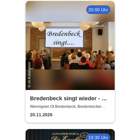
20:00 Uhr
Bredenbeck singt wieder - mit
Joachim Buthe
Wennigsen Ot Bredenbeck, Bredenbecker
Scheune
20.11.2026
19:30 Uhr