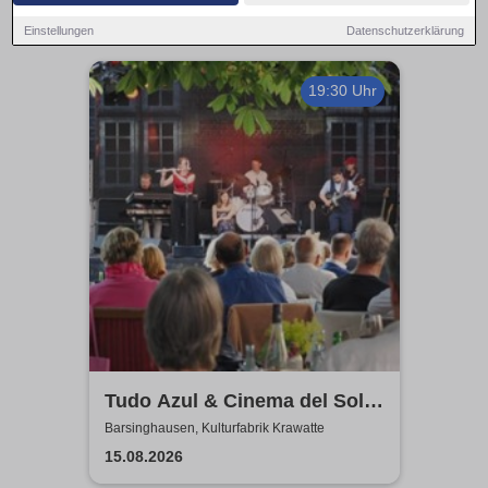
Einstellungen
Datenschutzerklärung
19:30 Uhr
Tudo Azul & Cinema del Sol:
Das tiefste Blau
Barsinghausen, Kulturfabrik Krawatte
15.08.2026