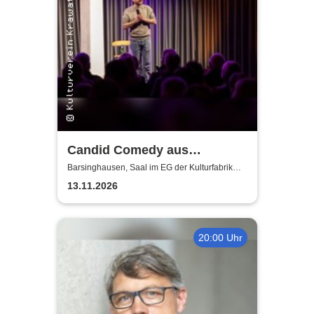
Candid Comedy aus
Hannover - Stand Up Comedy
Barsinghausen, Saal im EG der Kulturfabrik
Krawatte
in der Kulturfabrik Krawatte
13.11.2026
20:00 Uhr