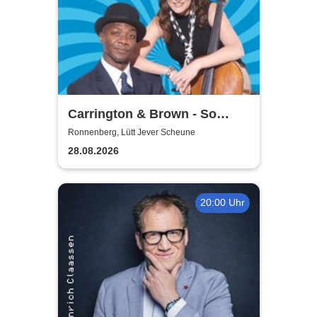
Carrington & Brown - So
Beritsh
Ronnenberg, Lütt Jever Scheune
28.08.2026
20:00 Uhr