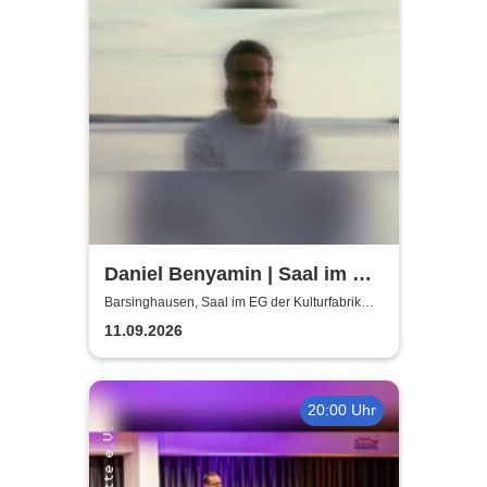
Daniel Benyamin | Saal im EG
der Kulturfabrik Krawatte
Barsinghausen, Saal im EG der Kulturfabrik
Krawatte
11.09.2026
20:00 Uhr