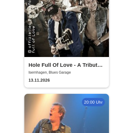
Hole Full Of Love - A Tribute
to 70's AC/DC
Isernhagen, Blues Garage
13.11.2026
20:00 Uhr