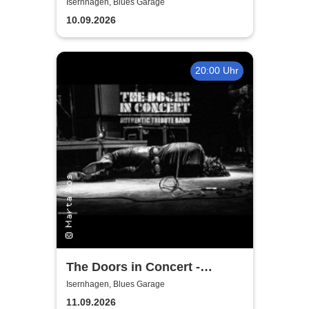
Summit - European Tour 2026
Isernhagen, Blues Garage
10.09.2026
20:00 Uhr
The Doors in Concert -
Authentic Tribute Band
Isernhagen, Blues Garage
11.09.2026