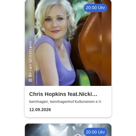
20:00 Uhr
Chris Hopkins feat.Nicki
Parrott - The Great American
Isernhagen, Isernhagenhof Kulturverein e.V.
Songbook & beyond
12.09.2026
20:00 Uhr