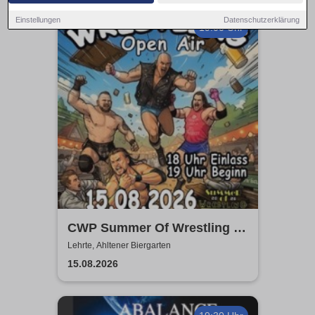
Einstellungen
Datenschutzerklärung
19:00 Uhr
CWP Summer Of Wrestling -
Open Air
Lehrte, Ahltener Biergarten
15.08.2026