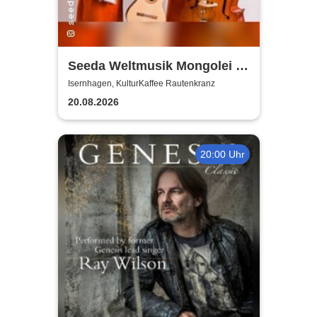
Seeda Weltmusik Mongolei /
Iran | KulturKaffee
Isernhagen, KulturKaffee Rautenkranz
Rautenkranz
20.08.2026
20:00 Uhr