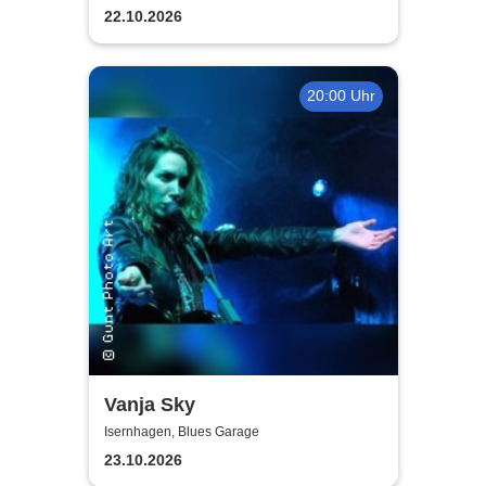
Band - Miles of Time Tour
22.10.2026
2026
20:00 Uhr
Vanja Sky
Isernhagen, Blues Garage
23.10.2026