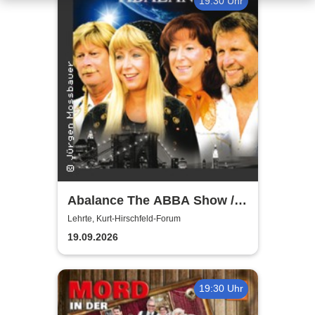
19:30 Uhr
Abalance The ABBA Show /
Revival Show - a tribute to
Lehrte, Kurt-Hirschfeld-Forum
ABBA
19.09.2026
19:30 Uhr