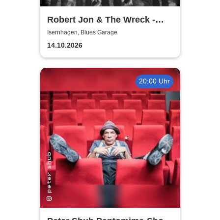
Robert Jon & The Wreck -
Heartbreaks & Last Goodbyes
Isernhagen, Blues Garage
- Tour 2026
14.10.2026
20:00 Uhr