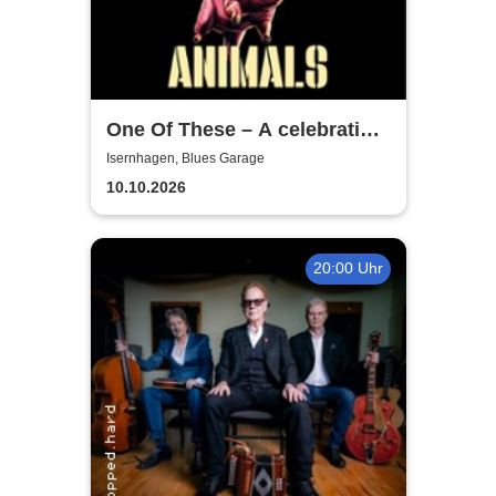
One Of These – A celebration
of Pink Floyd / Animals-Tour
Isernhagen, Blues Garage
2026
10.10.2026
20:00 Uhr