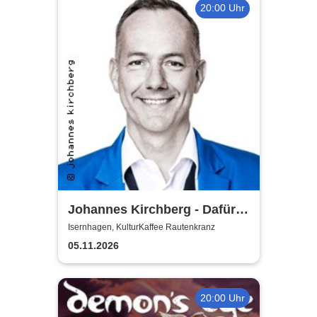
20:00 Uhr
Johannes Kirchberg - Dafür
bin dagegen ich
Isernhagen, KulturKaffee Rautenkranz
05.11.2026
20:00 Uhr