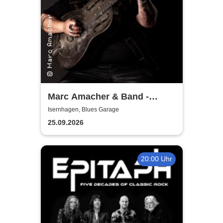
Marc Amacher & Band -
Overdrive Tour 2026
Isernhagen, Blues Garage
25.09.2026
20:00 Uhr