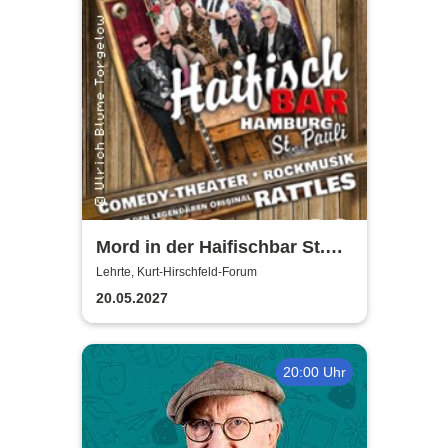
Mord in der Haifischbar St.
Pauli - Theater IK's & The
Lehrte, Kurt-Hirschfeld-Forum
Rattles - Theater & Musik
20.05.2027
20:00 Uhr