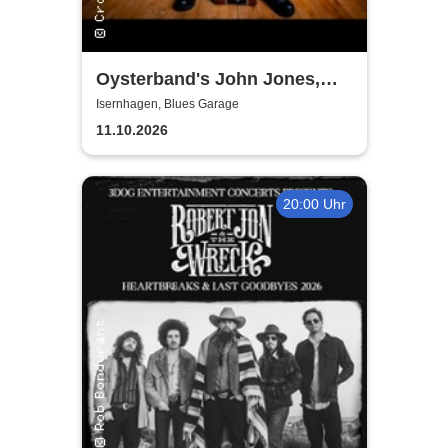
Oysterband's John Jones,
Ray Cooper & Al Scott - The
Isernhagen, Blues Garage
Song goes on Tour 2026
11.10.2026
20:00 Uhr