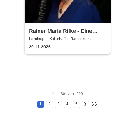
Rainer Maria Rilke - Eine
musikalisch-literarische
Isernhagen, KulturKaffee Rautenkranz
Reise
20.11.2026
1 - 30 von 500
1
2
3
4
5
❯
❯❯