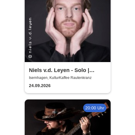
Niels v.d. Leyen - Solo |
Boogie Woogie & Blues
Isernhagen, KulturKaffee Rautenkranz
24.09.2026
20:00 Uhr