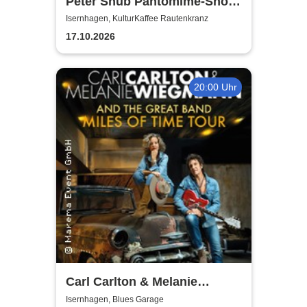
Peter Shub Pantomime-Show
- Für Garderobe keine
Isernhagen, KulturKaffee Rautenkranz
Haftung
17.10.2026
20:00 Uhr
Carl Carlton & Melanie
Wiegmann and the Great
Isernhagen, Blues Garage