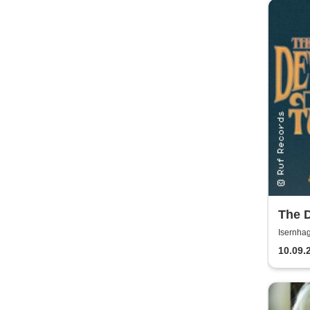
The 
Summ
Isernha
10.09.