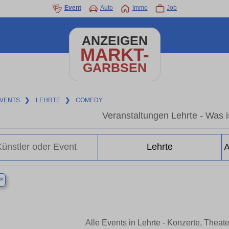
Event
Auto
Immo
Job
ANZEIGEN
MARKT-
GARBSEN
VENTS
❯
LEHRTE
❯
COMEDY
Veranstaltungen Lehrte - Was is
×
Alle Events in Lehrte - Konzerte, Thea