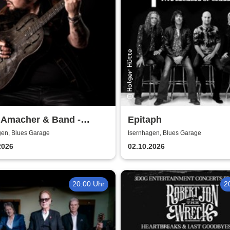
 Amacher & Band -
Epitaph
rive Tour 2026
gen, Blues Garage
Isernhagen, Blues Garage
2026
02.10.2026
20:00 Uhr
2