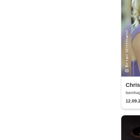
Chris
Parro
Isernhag
Song
12.09.