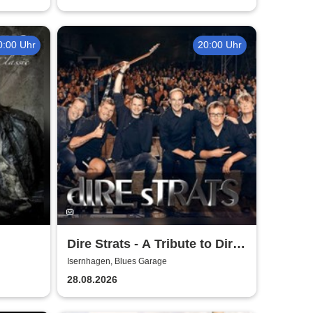
0:00 Uhr
20:00 Uhr
Dire Strats - A Tribute to Dire
Straits
Isernhagen, Blues Garage
28.08.2026