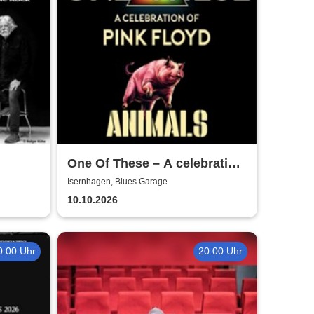
One Of These – A celebration
of Pink Floyd / Animals-Tour
Isernhagen, Blues Garage
2026
10.10.2026
0:00 Uhr
20:00 Uhr