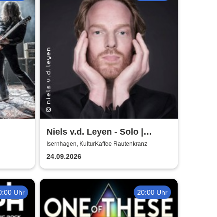
Niels v.d. Leyen - Solo |
Boogie Woogie & Blues
Isernhagen, KulturKaffee Rautenkranz
24.09.2026
0:00 Uhr
20:00 Uhr