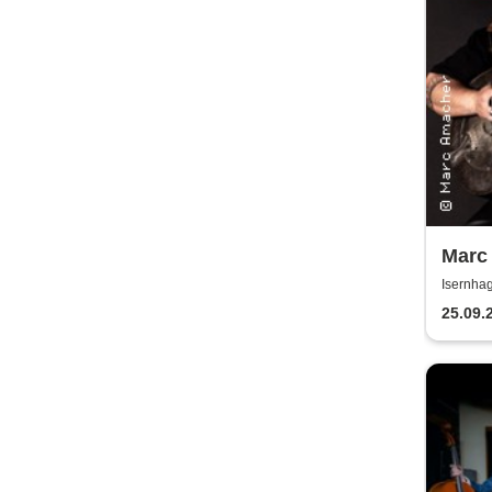
Marc
Overd
Isernha
25.09.