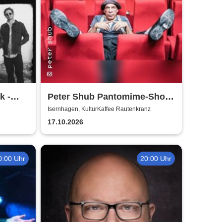
k -
Peter Shub Pantomime-Show
oodbyes
- Für Garderobe keine
Isernhagen, KulturKaffee Rautenkranz
Haftung
17.10.2026
0:00 Uhr
20:00 Uhr