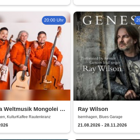
20:00 Uhr
2
a Weltmusik Mongolei /
Ray Wilson
| KulturKaffee
en, KulturKaffee Rautenkranz
Isernhagen, Blues Garage
enkranz
2026
21.08.2026 - 28.11.2026