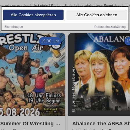
len wissen was los ist in Lehrte? Erleben Sie in Lehrte vielseitiges Event-Angebot
aufregende Veranstaltungen in Lehrte – hier finden al
Alle Cookies akzeptieren
Alle Cookies ablehnen
Einstellungen
Datenschutzerklärung
19:00 Uhr
1
Summer Of Wrestling -
Abalance The ABBA Sh