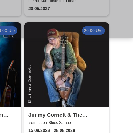
e to
Pauli - Theater IK's & The
Lehrte, Kurt-Hirschfeld-Forum
Rattles - Theater & Musik
20.05.2027
9:00 Uhr
20:00 Uhr
im
Jimmy Cornett & The
opp!
Deadmen
Isernhagen, Blues Garage
15.08.2026 - 28.08.2026