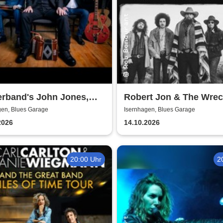
erband's John Jones,
Robert Jon & The Wrec
ooper & Al Scott - The
Heartbreaks & Last G
gen, Blues Garage
Isernhagen, Blues Garage
 goes on Tour 2026
- Tour 2026
2026
14.10.2026
20:00 Uhr
2