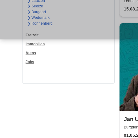
Open
❯ Laatzen
Lehrte, 
❯ Seelze
15.08.
❯ Burgdorf
❯ Wedemark
❯ Ronnenberg
Freizeit
Immobilien
Autos
Jobs
Jan 
Burgdorf
01.05.